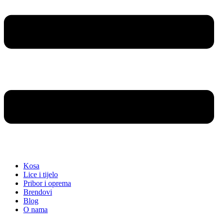
Kosa
Lice i tijelo
Pribor i oprema
Brendovi
Blog
O nama