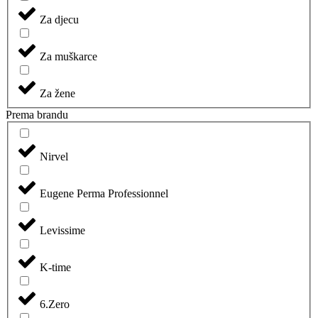
Za djecu
Za muškarce
Za žene
Prema brandu
Nirvel
Eugene Perma Professionnel
Levissime
K-time
6.Zero