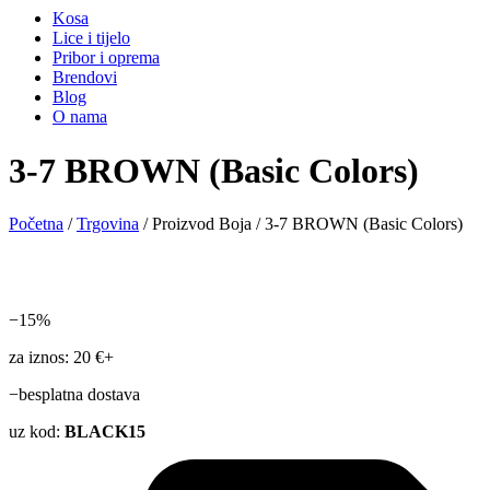
Kosa
Lice i tijelo
Pribor i oprema
Brendovi
Blog
O nama
3-7 BROWN (Basic Colors)
Početna
/
Trgovina
/ Proizvod Boja / 3-7 BROWN (Basic Colors)
−15%
za iznos: 20 €+
−besplatna dostava
uz kod:
BLACK15