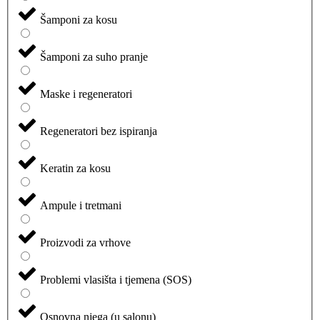
Šamponi za kosu
Šamponi za suho pranje
Maske i regeneratori
Regeneratori bez ispiranja
Keratin za kosu
Ampule i tretmani
Proizvodi za vrhove
Problemi vlasišta i tjemena (SOS)
Osnovna njega (u salonu)