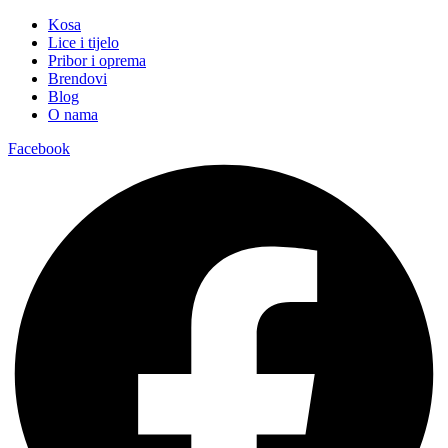
Kosa
Lice i tijelo
Pribor i oprema
Brendovi
Blog
O nama
Facebook