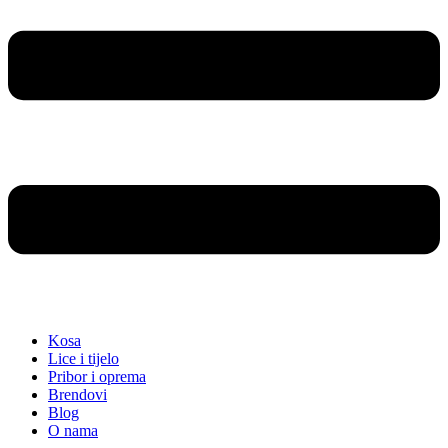
Kosa
Lice i tijelo
Pribor i oprema
Brendovi
Blog
O nama