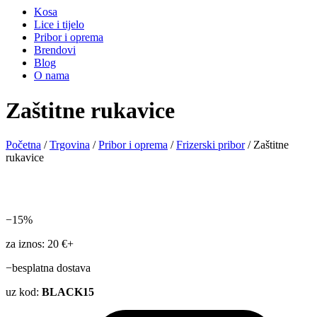
Kosa
Lice i tijelo
Pribor i oprema
Brendovi
Blog
O nama
Zaštitne rukavice
Početna
/
Trgovina
/
Pribor i oprema
/
Frizerski pribor
/ Zaštitne
rukavice
−15%
za iznos: 20 €+
−besplatna dostava
uz kod:
BLACK15