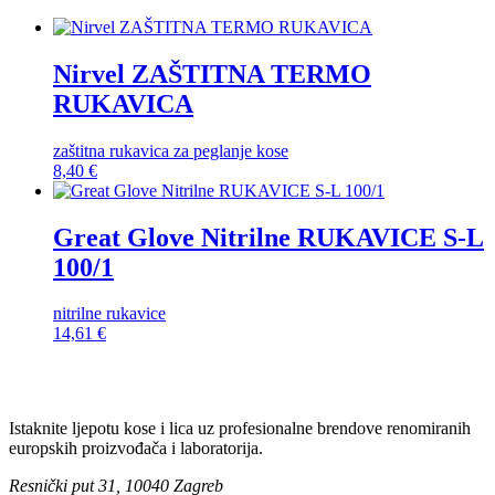
Nirvel ZAŠTITNA TERMO
RUKAVICA
zaštitna rukavica za peglanje kose
8,40
€
Great Glove Nitrilne RUKAVICE S-L
100/1
nitrilne rukavice
14,61
€
Istaknite ljepotu kose i lica uz profesionalne brendove renomiranih
europskih proizvođača i laboratorija.
Resnički put 31, 10040 Zagreb