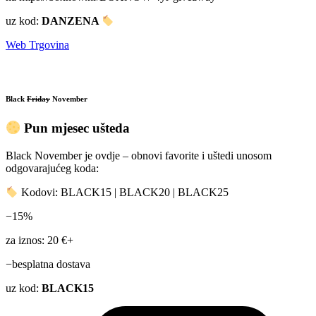
uz kod:
DANZENA
Web Trgovina
Black
Friday
November
Pun mjesec ušteda
Black November je ovdje – obnovi favorite i uštedi unosom
odgovarajućeg koda:
Kodovi: BLACK15 | BLACK20 | BLACK25
−15%
za iznos: 20 €+
−besplatna dostava
uz kod:
BLACK15