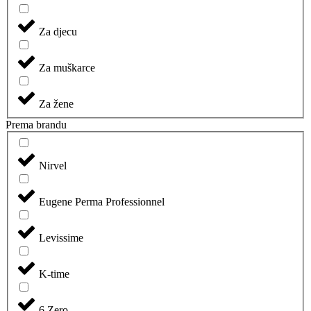
Za djecu
Za muškarce
Za žene
Prema brandu
Nirvel
Eugene Perma Professionnel
Levissime
K-time
6.Zero