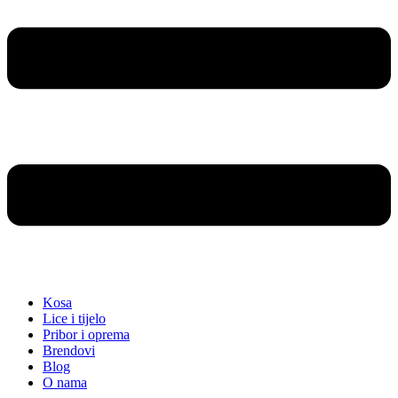
Kosa
Lice i tijelo
Pribor i oprema
Brendovi
Blog
O nama