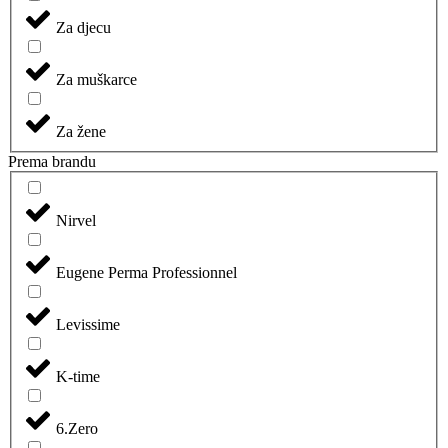
Za djecu
Za muškarce
Za žene
Prema brandu
Nirvel
Eugene Perma Professionnel
Levissime
K-time
6.Zero