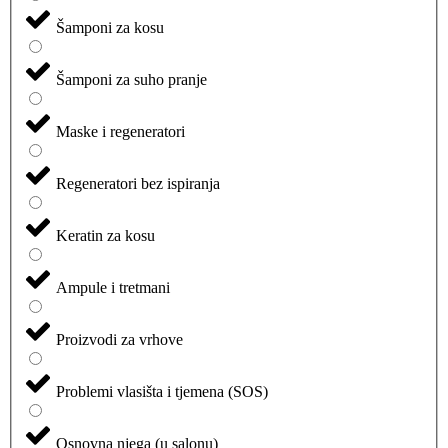
Šamponi za kosu
Šamponi za suho pranje
Maske i regeneratori
Regeneratori bez ispiranja
Keratin za kosu
Ampule i tretmani
Proizvodi za vrhove
Problemi vlasišta i tjemena (SOS)
Osnovna njega (u salonu)