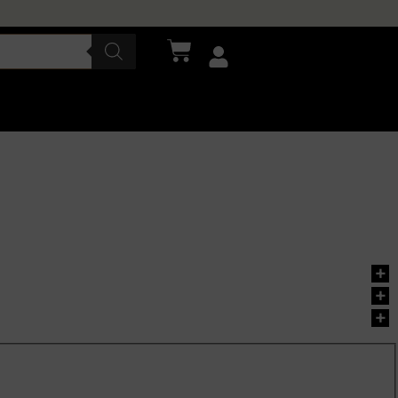
+
+
+