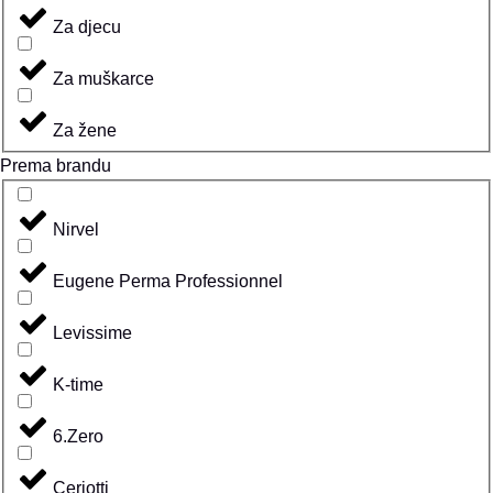
Za djecu
Za muškarce
Za žene
Prema brandu
Nirvel
Eugene Perma Professionnel
Levissime
K-time
6.Zero
Ceriotti