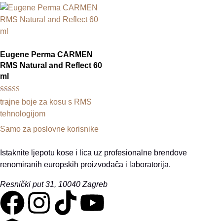
Eugene Perma CARMEN
RMS Natural and Reflect 60
ml
Ocijenjeno
trajne boje za kosu s RMS
5.00
od 5
tehnologijom
Samo za poslovne korisnike
Istaknite ljepotu kose i lica uz profesionalne brendove
renomiranih europskih proizvođača i laboratorija.
Resnički put 31, 10040 Zagreb