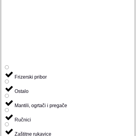
Frizerski pribor
Ostalo
Mantili, ogrtači i pregače
Ručnici
Zaštitne rukavice