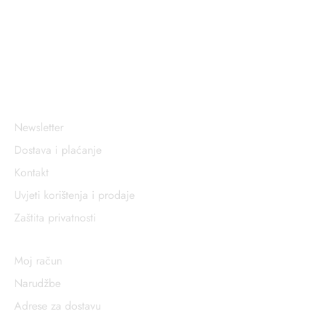
Sigurna online kupovina
Opće informacije
Newsletter
Dostava i plaćanje
Kontakt
Uvjeti korištenja i prodaje
Zaštita privatnosti
Korisnički račun
Moj račun
Narudžbe
Adrese za dostavu