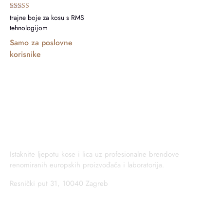
Ocijenjeno
trajne boje za kosu s RMS
5.00
tehnologijom
od 5
Samo za poslovne
korisnike
Istaknite ljepotu kose i lica uz profesionalne brendove
renomiranih europskih proizvođača i laboratorija.
Resnički put 31, 10040 Zagreb