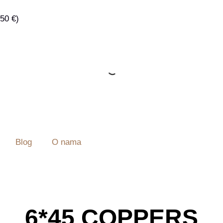
50 €)
Blog
O nama
6*45 COPPERS