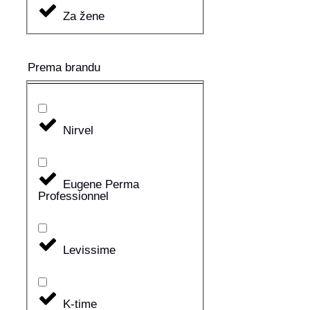
Za žene
Prema brandu
Nirvel
Eugene Perma
Professionnel
Levissime
K-time