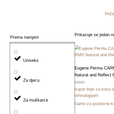
Poče
Prikazuje se jedan re
Prema namjeni
Uniseks
Eugene Perma CA
Natural and Reflect 
Za djecu
Ocijenjeno
trajne boje za kosu
5.00
od 5
tehnologijom
Za muškarce
Samo za poslovne ko