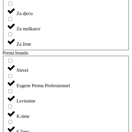
Za djecu
Za muškarce
Za žene
Prema brandu
Nirvel
Eugene Perma Professionnel
Levissime
K-time
6.Zero