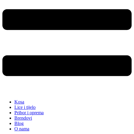
Kosa
Lice i tijelo
Pribor i oprema
Brendovi
Blog
O nama