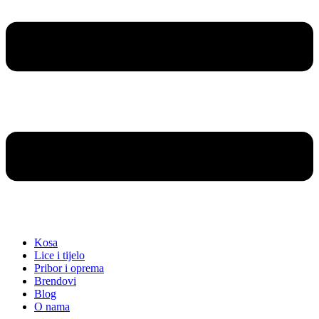
Kosa
Lice i tijelo
Pribor i oprema
Brendovi
Blog
O nama