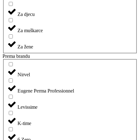
Za djecu
Za muškarce
Za žene
Prema brandu
Nirvel
Eugene Perma Professionnel
Levissime
K-time
6.Zero