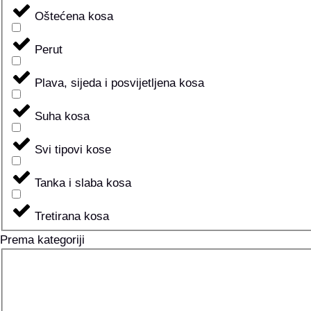
Oštećena kosa
Perut
Plava, sijeda i posvijetljena kosa
Suha kosa
Svi tipovi kose
Tanka i slaba kosa
Tretirana kosa
Prema kategoriji