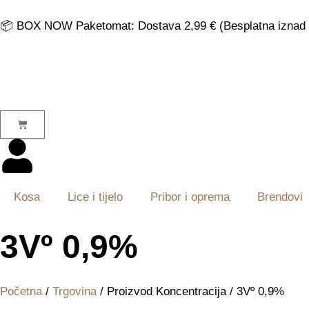
📦 BOX NOW Paketomat: Dostava 2,99 € (Besplatna iznad 
Kosa
Lice i tijelo
Pribor i oprema
Brendovi
3Vº 0,9%
Početna
/
Trgovina
/ Proizvod Koncentracija / 3Vº 0,9%