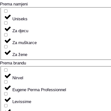
Prema namjeni
Uniseks
Za djecu
Za muškarce
Za žene
Prema brandu
Nirvel
Eugene Perma Professionnel
Levissime