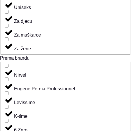
Uniseks
Za djecu
Za muškarce
Za žene
Prema brandu
Nirvel
Eugene Perma Professionnel
Levissime
K-time
6.Zero