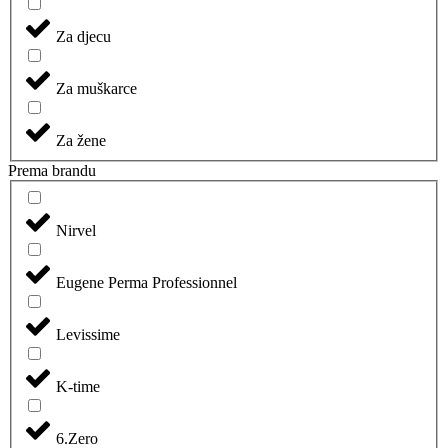
Za djecu
Za muškarce
Za žene
Prema brandu
Nirvel
Eugene Perma Professionnel
Levissime
K-time
6.Zero