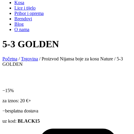
Kosa
Lice i tijelo
Pribor i oprema
Brendovi
Blog
O nama
5-3 GOLDEN
Početna
/
Trgovina
/ Proizvod Nijansa boje za kosu Nature / 5-3
GOLDEN
−15%
za iznos: 20 €+
−besplatna dostava
uz kod:
BLACK15