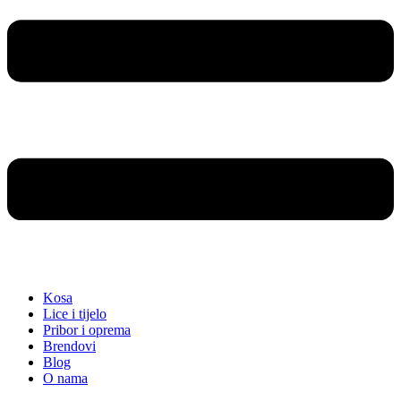
Kosa
Lice i tijelo
Pribor i oprema
Brendovi
Blog
O nama