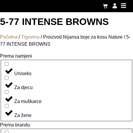
5-77 INTENSE BROWNS
Početna
/
Trgovina
/ Proizvod Nijansa boje za kosu Nature / 5-
77 INTENSE BROWNS
Prema namjeni
Uniseks
Za djecu
Za muškarce
Za žene
Prema brandu