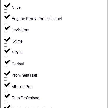
Nirvel
Eugene Perma Professionnel
Levissime
K-time
6.Zero
Ceriotti
Prominent Hair
Albiline Pro
Tello Profesional