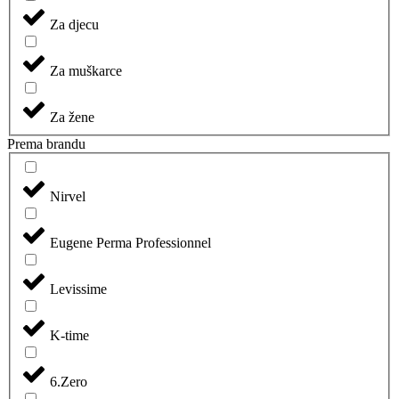
Za djecu
Za muškarce
Za žene
Prema brandu
Nirvel
Eugene Perma Professionnel
Levissime
K-time
6.Zero