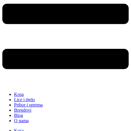
Kosa
Lice i tijelo
Pribor i oprema
Brendovi
Blog
O nama
Kosa