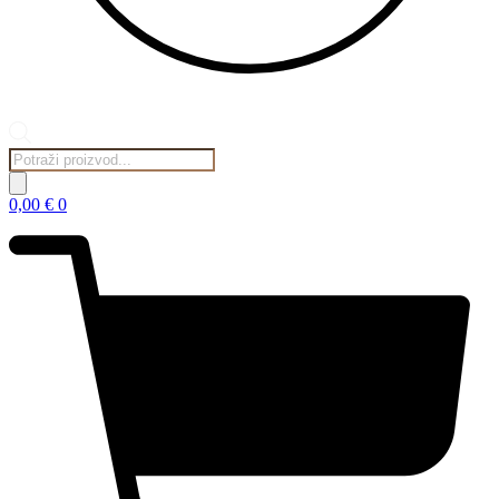
Products
search
0,00
€
0