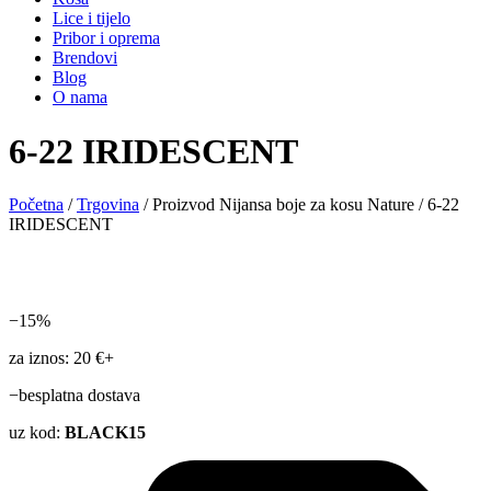
Lice i tijelo
Pribor i oprema
Brendovi
Blog
O nama
6-22 IRIDESCENT
Početna
/
Trgovina
/ Proizvod Nijansa boje za kosu Nature / 6-22
IRIDESCENT
−15%
za iznos: 20 €+
−besplatna dostava
uz kod:
BLACK15