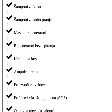
Šamponi za kosu
Šamponi za suho pranje
Maske i regeneratori
Regeneratori bez ispiranja
Keratin za kosu
Ampule i tretmani
Proizvodi za vrhove
Problemi vlasišta i tjemena (SOS)
Osnovna njega (u salonu)