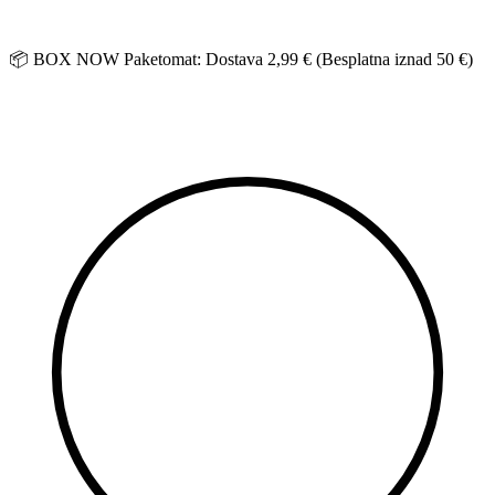
Idi
na
sadržaj
📦 BOX NOW Paketomat: Dostava 2,99 € (Besplatna iznad 50 €)