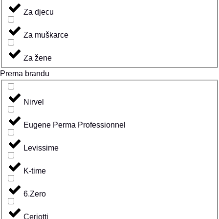
Za djecu
Za muškarce
Za žene
Prema brandu
Nirvel
Eugene Perma Professionnel
Levissime
K-time
6.Zero
Ceriotti