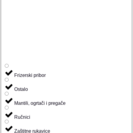
Frizerski pribor
Ostalo
Mantili, ogrtači i pregače
Ručnici
Zaštitne rukavice