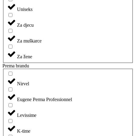
Uniseks
Za djecu
Za muškarce
Za žene
Prema brandu
Nirvel
Eugene Perma Professionnel
Levissime
K-time