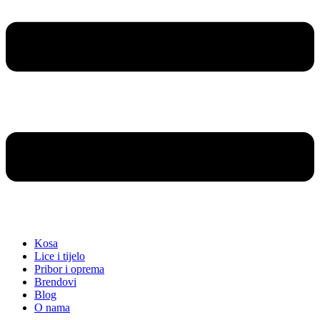
Kosa
Lice i tijelo
Pribor i oprema
Brendovi
Blog
O nama