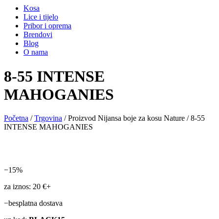
Kosa
Lice i tijelo
Pribor i oprema
Brendovi
Blog
O nama
8-55 INTENSE
MAHOGANIES
Početna
/
Trgovina
/ Proizvod Nijansa boje za kosu Nature / 8-55
INTENSE MAHOGANIES
−15%
za iznos: 20 €+
−besplatna dostava