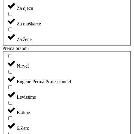
Za djecu
Za muškarce
Za žene
Prema brandu
Nirvel
Eugene Perma Professionnel
Levissime
K-time
6.Zero