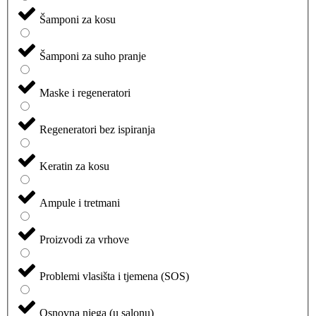
Šamponi za kosu
Šamponi za suho pranje
Maske i regeneratori
Regeneratori bez ispiranja
Keratin za kosu
Ampule i tretmani
Proizvodi za vrhove
Problemi vlasišta i tjemena (SOS)
Osnovna njega (u salonu)