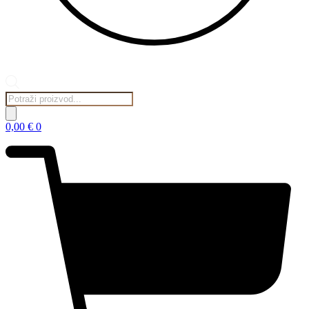
Products
search
0,00
€
0