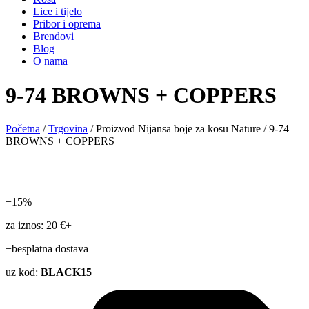
Lice i tijelo
Pribor i oprema
Brendovi
Blog
O nama
9-74 BROWNS + COPPERS
Početna
/
Trgovina
/ Proizvod Nijansa boje za kosu Nature / 9-74
BROWNS + COPPERS
−15%
za iznos: 20 €+
−besplatna dostava
uz kod:
BLACK15