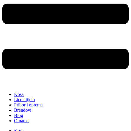
Kosa
Lice i tijelo
Pribor i oprema
Brendovi
Blog
O nama
Kosa