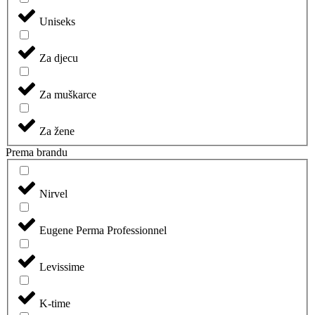
Uniseks
Za djecu
Za muškarce
Za žene
Prema brandu
Nirvel
Eugene Perma Professionnel
Levissime
K-time