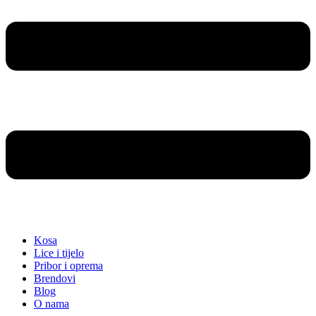
Kosa
Lice i tijelo
Pribor i oprema
Brendovi
Blog
O nama