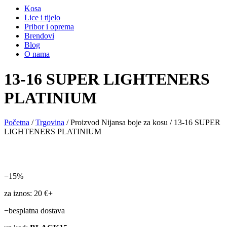
Kosa
Lice i tijelo
Pribor i oprema
Brendovi
Blog
O nama
13-16 SUPER LIGHTENERS
PLATINIUM
Početna
/
Trgovina
/ Proizvod Nijansa boje za kosu / 13-16 SUPER
LIGHTENERS PLATINIUM
−15%
za iznos: 20 €+
−besplatna dostava