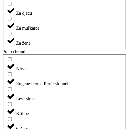
Za djecu
Za muškarce
Za žene
Prema brandu
Nirvel
Eugene Perma Professionnel
Levissime
K-time
6.Zero