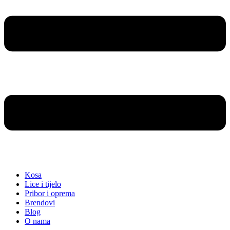
Kosa
Lice i tijelo
Pribor i oprema
Brendovi
Blog
O nama