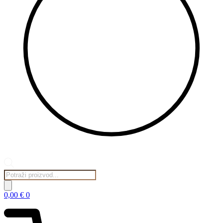
Products
search
0,00
€
0