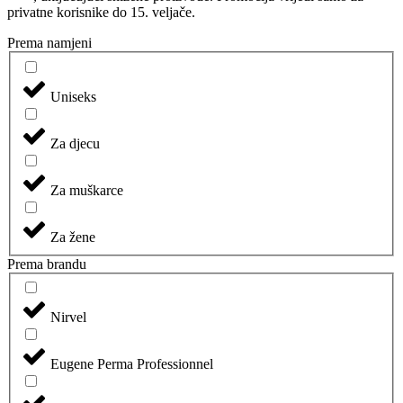
privatne korisnike do 15. veljače.
Prema namjeni
Uniseks
Za djecu
Za muškarce
Za žene
Prema brandu
Nirvel
Eugene Perma Professionnel