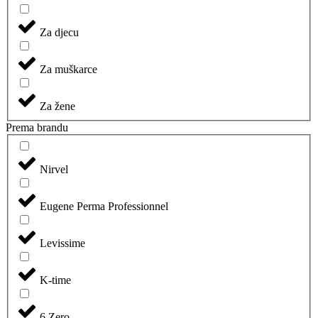
Za djecu
Za muškarce
Za žene
Prema brandu
Nirvel
Eugene Perma Professionnel
Levissime
K-time
6.Zero