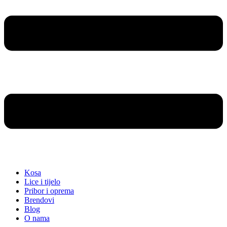
Kosa
Lice i tijelo
Pribor i oprema
Brendovi
Blog
O nama