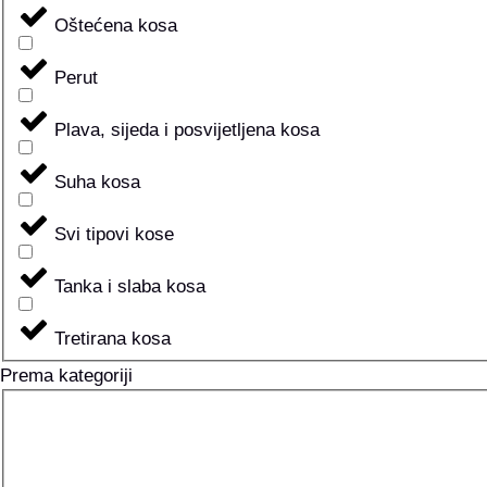
Oštećena kosa
Perut
Plava, sijeda i posvijetljena kosa
Suha kosa
Svi tipovi kose
Tanka i slaba kosa
Tretirana kosa
Prema kategoriji