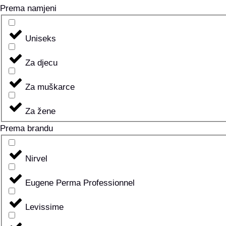
Prema namjeni
Uniseks
Za djecu
Za muškarce
Za žene
Prema brandu
Nirvel
Eugene Perma Professionnel
Levissime