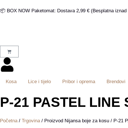
📦 BOX NOW Paketomat: Dostava 2,99 € (Besplatna iznad 
Kosa
Lice i tijelo
Pribor i oprema
Brendovi
P-21 PASTEL LINE
Početna
/
Trgovina
/ Proizvod Nijansa boje za kosu / P-2