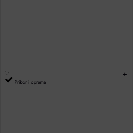
+
Pribor i oprema