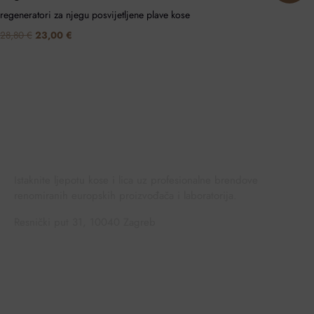
regeneratori za njegu posvijetljene plave kose
28,80
€
23,00
€
Istaknite ljepotu kose i lica uz profesionalne brendove
renomiranih europskih proizvođača i laboratorija.
Resnički put 31, 10040 Zagreb
Sigurna online kupovina