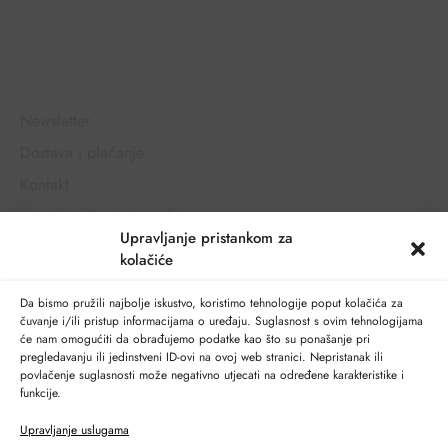
Opće informacije
Newsletter
Dostava i plaćanje
Kontakt
Uvjeti korištenja i prodaje
Upravljanje pristankom za
Zaštita privatnosti
kolačiće
Korisnički račun
Da bismo pružili najbolje iskustvo, koristimo tehnologije poput kolačića za
Moj račun
čuvanje i/ili pristup informacijama o uređaju. Suglasnost s ovim tehnologijama
će nam omogućiti da obrađujemo podatke kao što su ponašanje pri
Narudžbe
pregledavanju ili jedinstveni ID-ovi na ovoj web stranici. Nepristanak ili
Adrese za dostavu
povlačenje suglasnosti može negativno utjecati na određene karakteristike i
funkcije.
Promjena lozinke
Upravljanje uslugama