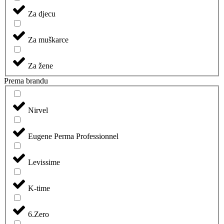
Za djecu
Za muškarce
Za žene
Prema brandu
Nirvel
Eugene Perma Professionnel
Levissime
K-time
6.Zero