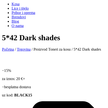
Kosa
Lice i tijelo
Pribor i oprema
Brendovi
Blog
O nama
5*42 Dark shades
Početna
/
Trgovina
/ Proizvod Toneri za kosu / 5*42 Dark shades
−15%
za iznos: 20 €+
−besplatna dostava
uz kod:
BLACK15