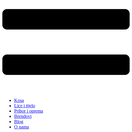
Kosa
Lice i tijelo
Pribor i oprema
Brendovi
Blog
O nama