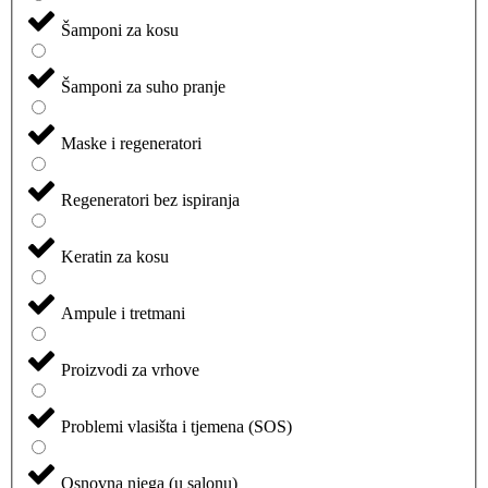
Šamponi za kosu
Šamponi za suho pranje
Maske i regeneratori
Regeneratori bez ispiranja
Keratin za kosu
Ampule i tretmani
Proizvodi za vrhove
Problemi vlasišta i tjemena (SOS)
Osnovna njega (u salonu)