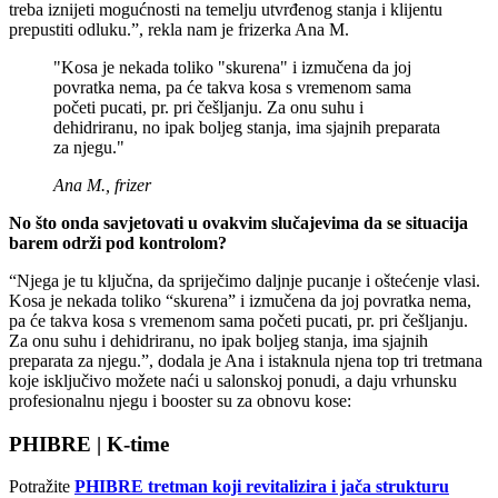
treba iznijeti mogućnosti na temelju utvrđenog stanja i klijentu
prepustiti odluku.”, rekla nam je frizerka Ana M.
"Kosa je nekada toliko "skurena" i izmučena da joj
povratka nema, pa će takva kosa s vremenom sama
početi pucati, pr. pri češljanju. Za onu suhu i
dehidriranu, no ipak boljeg stanja, ima sjajnih preparata
za njegu."
Ana M., frizer
No što onda savjetovati u ovakvim slučajevima da se situacija
barem održi pod kontrolom?
“Njega je tu ključna, da spriječimo daljnje pucanje i oštećenje vlasi.
Kosa je nekada toliko “skurena” i izmučena da joj povratka nema,
pa će takva kosa s vremenom sama početi pucati, pr. pri češljanju.
Za onu suhu i dehidriranu, no ipak boljeg stanja, ima sjajnih
preparata za njegu.”, dodala je Ana i istaknula njena top tri tretmana
koje isključivo možete naći u salonskoj ponudi, a daju vrhunsku
profesionalnu njegu i booster su za obnovu kose:
PHIBRE | K-time
Potražite
PHIBRE tretman koji revitalizira i jača strukturu