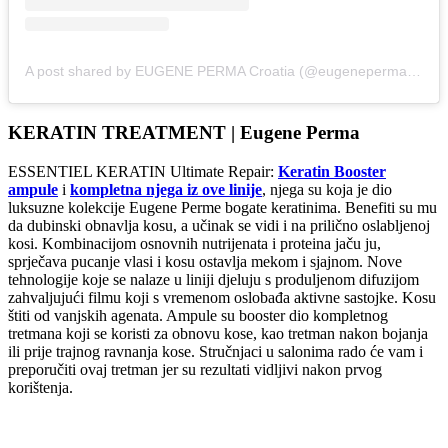
A post shared by EUGENE PERMA Croatia (@eugenepermacroatia)
KERATIN TREATMENT | Eugene Perma
ESSENTIEL KERATIN Ultimate Repair:
Keratin Booster
ampule
i
kompletna njega iz ove linije
, njega su koja je dio
luksuzne kolekcije Eugene Perme bogate keratinima. Benefiti su mu
da dubinski obnavlja kosu, a učinak se vidi i na prilično oslabljenoj
kosi. Kombinacijom osnovnih nutrijenata i proteina jaču ju,
sprječava pucanje vlasi i kosu ostavlja mekom i sjajnom. Nove
tehnologije koje se nalaze u liniji djeluju s produljenom difuzijom
zahvaljujući filmu koji s vremenom oslobađa aktivne sastojke. Kosu
štiti od vanjskih agenata. Ampule su booster dio kompletnog
tretmana koji se koristi za obnovu kose, kao tretman nakon bojanja
ili prije trajnog ravnanja kose. Stručnjaci u salonima rado će vam i
preporučiti ovaj tretman jer su rezultati vidljivi nakon prvog
korištenja.