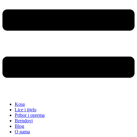
Kosa
Lice i tijelo
Pribor i oprema
Brendovi
Blog
O nama