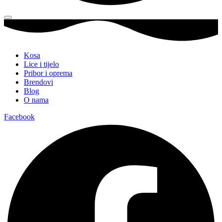
Kosa
Lice i tijelo
Pribor i oprema
Brendovi
Blog
O nama
Facebook