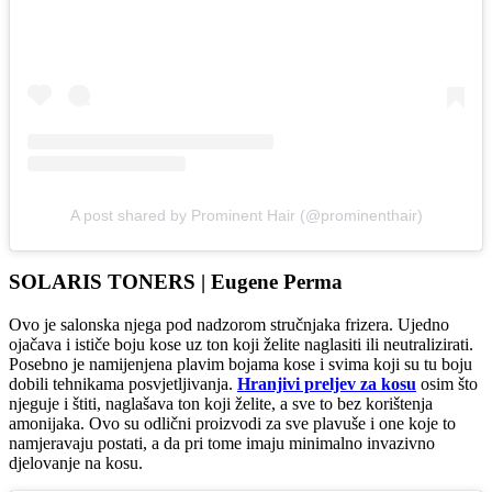
A post shared by Prominent Hair (@prominenthair)
SOLARIS TONERS | Eugene Perma
Ovo je salonska njega pod nadzorom stručnjaka frizera. Ujedno
ojačava i ističe boju kose uz ton koji želite naglasiti ili neutralizirati.
Posebno je namijenjena plavim bojama kose i svima koji su tu boju
dobili tehnikama posvjetljivanja.
Hranjivi preljev za kosu
osim što
njeguje i štiti, naglašava ton koji želite, a sve to bez korištenja
amonijaka. Ovo su odlični proizvodi za sve plavuše i one koje to
namjeravaju postati, a da pri tome imaju minimalno invazivno
djelovanje na kosu.