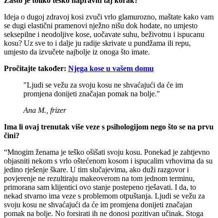
Zašto je toliko teško napraviti taj korak?
Ideja o dugoj zdravoj kosi zvuči vrlo glamurozno, maštate kako vam
se dugi elastični pramenovi nježno nišu dok hodate, no umjesto
seksepilne i neodoljive kose, uočavate suhu, beživotnu i ispucanu
kosu? Uz sve to i dalje ju radije skrivate u pundžama ili repu,
umjesto da izvučete najbolje iz onoga što imate.
Pročitajte također:
Njega kose u vašem domu
"Ljudi se vežu za svoju kosu ne shvaćajući da će im
promjena donijeti značajan pomak na bolje."
Ana M., frizer
Ima li ovaj trenutak više veze s psihologijom nego što se na prvu
čini?
“Mnogim ženama je teško ošišati svoju kosu. Ponekad je zahtjevno
objasniti nekom s vrlo oštećenom kosom i ispucalim vrhovima da su
jedino rješenje škare. U tim slučajevima, ako duži razgovor i
povjerenje ne rezultiraju makeoverom na tom jednom terminu,
primorana sam klijentici ovo stanje postepeno rješavati. I da, to
nekad stvarno ima veze s problemom otpuštanja. Ljudi se vežu za
svoju kosu ne shvaćajući da će im promjena donijeti značajan
pomak na bolje. No forsirati ih ne donosi pozitivan učinak. Stoga