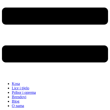
Kosa
Lice i tijelo
Pribor i oprema
Brendovi
Blog
O nama