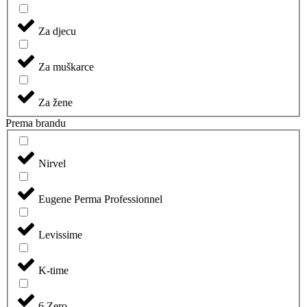
Za djecu
Za muškarce
Za žene
Prema brandu
Nirvel
Eugene Perma Professionnel
Levissime
K-time
6.Zero