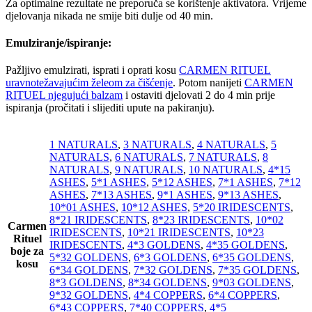
Za optimalne rezultate ne preporuča se korištenje aktivatora. Vrijeme
djelovanja nikada ne smije biti dulje od 40 min.
Emulziranje/ispiranje:
Pažljivo emulzirati, isprati i oprati kosu
CARMEN RITUEL
uravnotežavajućim želeom za čišćenje
. Potom nanijeti
CARMEN
RITUEL njegujući balzam
i ostaviti djelovati 2 do 4 min prije
ispiranja (pročitati i slijediti upute na pakiranju).
1 NATURALS
,
3 NATURALS
,
4 NATURALS
,
5
NATURALS
,
6 NATURALS
,
7 NATURALS
,
8
NATURALS
,
9 NATURALS
,
10 NATURALS
,
4*15
ASHES
,
5*1 ASHES
,
5*12 ASHES
,
7*1 ASHES
,
7*12
ASHES
,
7*13 ASHES
,
9*1 ASHES
,
9*13 ASHES
,
10*01 ASHES
,
10*12 ASHES
,
5*20 IRIDESCENTS
,
8*21 IRIDESCENTS
,
8*23 IRIDESCENTS
,
10*02
Carmen
IRIDESCENTS
,
10*21 IRIDESCENTS
,
10*23
Rituel
IRIDESCENTS
,
4*3 GOLDENS
,
4*35 GOLDENS
,
boje za
5*32 GOLDENS
,
6*3 GOLDENS
,
6*35 GOLDENS
,
kosu
6*34 GOLDENS
,
7*32 GOLDENS
,
7*35 GOLDENS
,
8*3 GOLDENS
,
8*34 GOLDENS
,
9*03 GOLDENS
,
9*32 GOLDENS
,
4*4 COPPERS
,
6*4 COPPERS
,
6*43 COPPERS
,
7*40 COPPERS
,
4*5