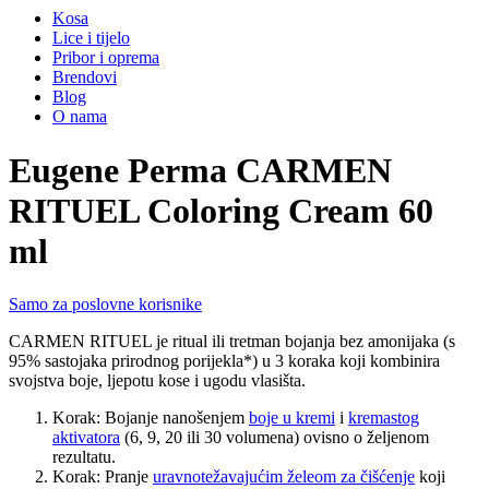
Kosa
Lice i tijelo
Pribor i oprema
Brendovi
Blog
O nama
Eugene Perma CARMEN
RITUEL Coloring Cream 60
ml
Samo za poslovne korisnike
CARMEN RITUEL je ritual ili tretman bojanja bez amonijaka (s
95% sastojaka prirodnog porijekla*) u 3 koraka koji kombinira
svojstva boje, ljepotu kose i ugodu vlasišta.
Korak: Bojanje nanošenjem
boje u kremi
i
kremastog
aktivatora
(6, 9, 20 ili 30 volumena) ovisno o željenom
rezultatu.
Korak: Pranje
uravnotežavajućim želeom za čišćenje
koji