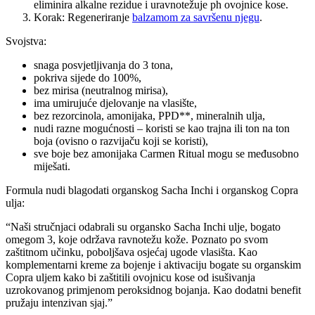
eliminira alkalne rezidue i uravnotežuje ph ovojnice kose.
Korak: Regeneriranje
balzamom za savršenu njegu
.
Svojstva:
snaga posvjetljivanja do 3 tona,
pokriva sijede do 100%,
bez mirisa (neutralnog mirisa),
ima umirujuće djelovanje na vlasište,
bez rezorcinola, amonijaka, PPD**, mineralnih ulja,
nudi razne mogućnosti – koristi se kao trajna ili ton na ton
boja (ovisno o razvijaču koji se koristi),
sve boje bez amonijaka Carmen Ritual mogu se međusobno
miješati.
Formula nudi blagodati organskog Sacha Inchi i organskog Copra
ulja:
“Naši stručnjaci odabrali su organsko Sacha Inchi ulje, bogato
omegom 3, koje održava ravnotežu kože. Poznato po svom
zaštitnom učinku, poboljšava osjećaj ugode vlasišta. Kao
komplementarni kreme za bojenje i aktivaciju bogate su organskim
Copra uljem kako bi zaštitili ovojnicu kose od isušivanja
uzrokovanog primjenom peroksidnog bojanja. Kao dodatni benefit
pružaju intenzivan sjaj.”