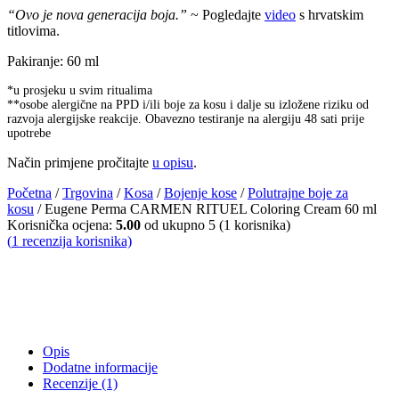
“Ovo je nova generacija boja.”
~ Pogledajte
video
s hrvatskim
titlovima.
Pakiranje: 60 ml
*u prosjeku u svim ritualima
**osobe alergične na PPD i/ili boje za kosu i dalje su izložene riziku od
razvoja alergijske reakcije. Obavezno testiranje na alergiju 48 sati prije
upotrebe
Način primjene pročitajte
u opisu
.
Početna
/
Trgovina
/
Kosa
/
Bojenje kose
/
Polutrajne boje za
kosu
/ Eugene Perma CARMEN RITUEL Coloring Cream 60 ml
Korisnička ocjena:
5.00
od ukupno 5 (
1
korisnika)
(
1
recenzija korisnika)
Opis
Dodatne informacije
Recenzije (1)