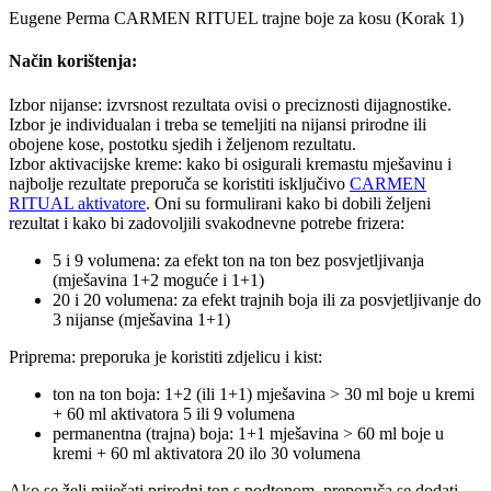
Eugene Perma CARMEN RITUEL trajne boje za kosu (Korak 1)
Način korištenja:
Izbor nijanse: izvrsnost rezultata ovisi o preciznosti dijagnostike.
Izbor je individualan i treba se temeljiti na nijansi prirodne ili
obojene kose, postotku sjedih i željenom rezultatu.
Izbor aktivacijske kreme: kako bi osigurali kremastu mješavinu i
najbolje rezultate preporuča se koristiti isključivo
CARMEN
RITUAL aktivatore
. Oni su formulirani kako bi dobili željeni
rezultat i kako bi zadovoljili svakodnevne potrebe frizera:
5 i 9 volumena: za efekt ton na ton bez posvjetljivanja
(mješavina 1+2 moguće i 1+1)
20 i 20 volumena: za efekt trajnih boja ili za posvjetljivanje do
3 nijanse (mješavina 1+1)
Priprema: preporuka je koristiti zdjelicu i kist:
ton na ton boja: 1+2 (ili 1+1) mješavina > 30 ml boje u kremi
+ 60 ml aktivatora 5 ili 9 volumena
permanentna (trajna) boja: 1+1 mješavina > 60 ml boje u
kremi + 60 ml aktivatora 20 ilo 30 volumena
Ako se želi miješati prirodni ton s podtonom, preporuča se dodati