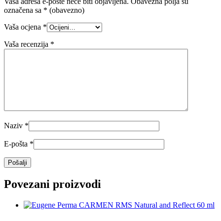
Vaša adresa e-pošte neće biti objavljena.
Obavezna polja su
označena sa
* (obavezno)
Vaša ocjena
*
Vaša recenzija
*
Naziv
*
E-pošta
*
Povezani proizvodi