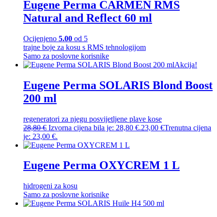
Eugene Perma CARMEN RMS
Natural and Reflect 60 ml
Ocijenjeno
5.00
od 5
trajne boje za kosu s RMS tehnologijom
Samo za poslovne korisnike
Akcija!
Eugene Perma SOLARIS Blond Boost
200 ml
regeneratori za njegu posvijetljene plave kose
28,80
€
Izvorna cijena bila je: 28,80 €.
23,00
€
Trenutna cijena
je: 23,00 €.
Eugene Perma OXYCREM 1 L
hidrogeni za kosu
Samo za poslovne korisnike