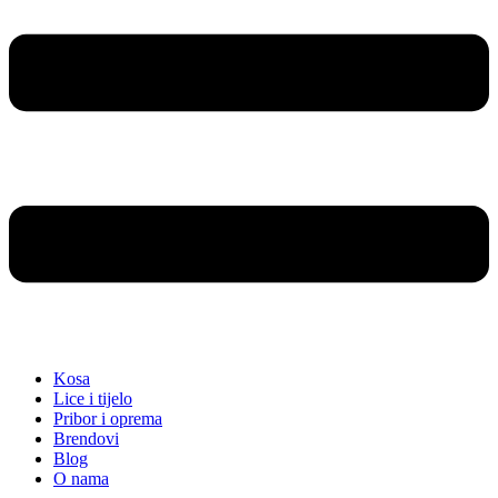
Kosa
Lice i tijelo
Pribor i oprema
Brendovi
Blog
O nama