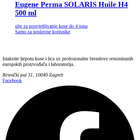
Eugene Perma SOLARIS Huile H4
500 ml
ulje za posvjetljivanje kose do 4 tona
Samo za poslovne korisnike
Istaknite ljepotu kose i lica uz profesionalne brendove renomiranih
europskih proizvođača i laboratorija.
Resnički put 31, 10040 Zagreb
Facebook