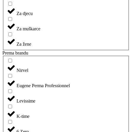
Za djecu
Za muškarce
Za žene
Prema brandu
Nirvel
Eugene Perma Professionnel
Levissime
K-time
6.Zero