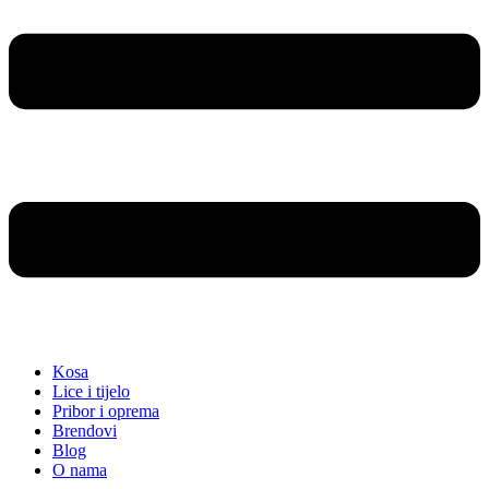
Kosa
Lice i tijelo
Pribor i oprema
Brendovi
Blog
O nama