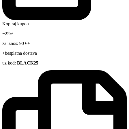
Kopiraj kupon
−25%
za iznos: 90 €+
+besplatna dostava
uz kod:
BLACK25