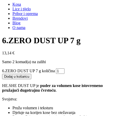
Kosa
Lice i tijelo
Pribor i oprema
Brendovi
Blog
O nama
6.ZERO DUST UP 7 g
13,14
€
Samo 2 komad(a) na zalihi
6.ZERO DUST UP 7 g količina
Dodaj u košaricu
HE.SHE DUST UP je
puder za volumen kose istovremeno
pružajući dugotrajnu čvrstoću
.
Svojstva:
Pruža volumen i teksturu
Djeluje na korijen kose bez otežavanja