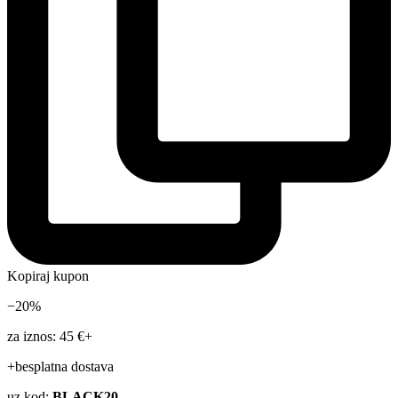
Kopiraj kupon
−20%
za iznos: 45 €+
+besplatna dostava
uz kod:
BLACK20