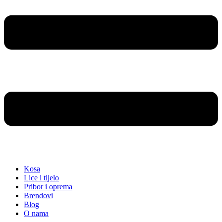
Kosa
Lice i tijelo
Pribor i oprema
Brendovi
Blog
O nama