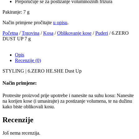
Preporučuje se za postizanje voluminoznih frizura
Pakiranje: 7 g
Način primjene pročitajte
u opisu
.
Početna
/
Trgovina
/
Kosa
/
Oblikovanje kose
/
Puderi
/ 6.ZERO
DUST UP 7 g
Opis
Recenzije (0)
STYLING | 6.ZERO HE.SHE Dust Up
Način primjene:
Protresite proizvod prije upotrebe i nanesite na suhu kosu: Nanesite
na korijen kose (i umasirajte) za postizanje volumena, te na dužinu
kako biste oblikovali kosu.
Recenzije
Još nema recenzija.