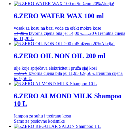
Sniženo 20%
Akcija!
6.ZERO WATER WAX 100 ml
vosak za kosu na bazi vode za efekt mokre kose
14,00
€
Izvorna cijena bila je: 14,00 €.
11,20
€
Trenutna cijena
je: 11,20 €.
Sniženo 20%
Akcija!
6.ZERO OIL NON OIL 200 ml
ulje koje sprječava elektricitet i pruža sjaj kosi
11,95
€
Izvorna cijena bila je: 11,95 €.
9,56
€
Trenutna cijena
je: 9,56 €.
6.ZERO ALMOND MILK Shampoo
10 L
šampon za suhu i tretiranu kosu
Samo za poslovne korisnike