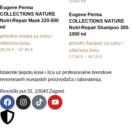
Eugene Perma
COLLECTIONS NATURE
Eugene Perma
Nutri-Repair Mask 220-500
COLLECTIONS NATURE
ml
Nutri-Repair Shampoo 300-
1000 ml
prirodna maska za suhu i
oštećenu kosu
prirodni šampon za suhu i
28,26
€
–
47,60
€
oštećenu kosu
17,54
€
–
44,10
€
Istaknite ljepotu kose i lica uz profesionalne brendove
renomiranih europskih proizvođača i laboratorija.
Resnički put 31, 10040 Zagreb
Sigurna online kupovina