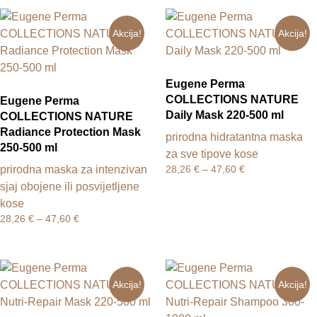
Akcija!
Akcija!
Eugene Perma
COLLECTIONS NATURE
Eugene Perma
Daily Mask 220-500 ml
COLLECTIONS NATURE
Radiance Protection Mask
prirodna hidratantna maska
250-500 ml
za sve tipove kose
prirodna maska za intenzivan
28,26
€
–
47,60
€
sjaj obojene ili posvijetljene
kose
28,26
€
–
47,60
€
Akcija!
Akcija!