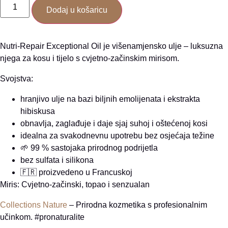
Dodaj u košaricu
Nutri-Repair Exceptional Oil je višenamjensko ulje – luksuzna
njega za kosu i tijelo s cvjetno-začinskim mirisom.
Svojstva:
hranjivo ulje na bazi biljnih emolijenata i ekstrakta
hibiskusa
obnavlja, zaglađuje i daje sjaj suhoj i oštećenoj kosi
idealna za svakodnevnu upotrebu bez osjećaja težine
🌱 99 % sastojaka prirodnog podrijetla
bez sulfata i silikona
🇫🇷 proizvedeno u Francuskoj
Miris: Cvjetno-začinski, topao i senzualan
Collections Nature
– Prirodna kozmetika s profesionalnim
učinkom. #pronaturalite