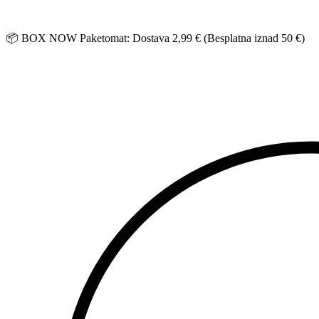
Idi
na
sadržaj
📦 BOX NOW Paketomat: Dostava 2,99 € (Besplatna iznad 50 €)