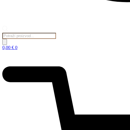
Products
search
0,00
€
0