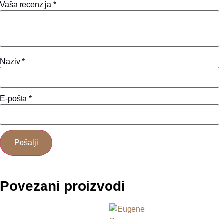
Vaša recenzija
*
Naziv
*
E-pošta
*
Povezani proizvodi