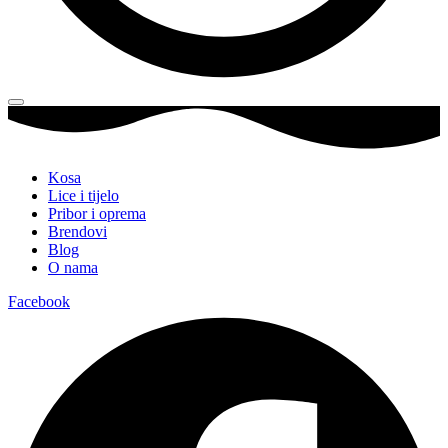
Kosa
Lice i tijelo
Pribor i oprema
Brendovi
Blog
O nama
Facebook