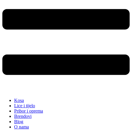
Kosa
Lice i tijelo
Pribor i oprema
Brendovi
Blog
O nama