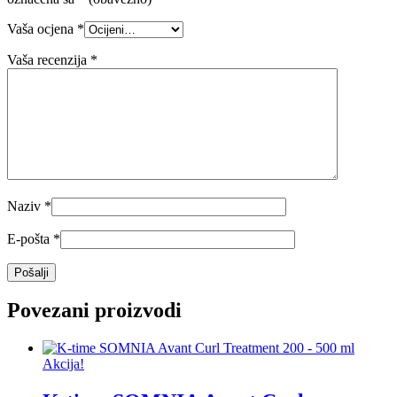
Vaša ocjena
*
Vaša recenzija
*
Naziv
*
E-pošta
*
Povezani proizvodi
Akcija!