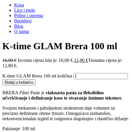
Kosa
Lice i tijelo
Pribor i oprema
Brendovi
Blog
O nama
K-time GLAM Brera 100 ml
16,00
€
Izvorna cijena bila je: 16,00 €.
12,80
€
Trenutna cijena je:
12,80 €.
K-time GLAM Brera 100 ml količina
Dodaj u košaricu
BRERA Fiber Paste je
vlaknasta pasta za fleksibilno
učvršćivanje i definiranje kose te stvaranje iznimne teksture
.
Svojom mekanom i pahuljastom strukturom daje volumen uz
precizno definirane obrise frizure. Omogućava razbarušen,
nekonvencionalan izgled te osigurava dugotrajno i elastično držanje.
Pakiranje: 100 ml