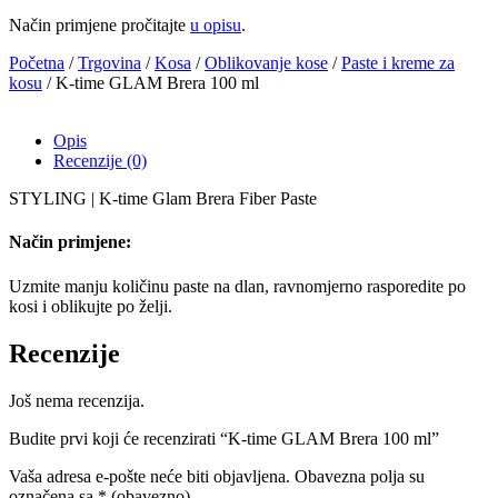
Način primjene pročitajte
u opisu
.
Početna
/
Trgovina
/
Kosa
/
Oblikovanje kose
/
Paste i kreme za
kosu
/ K-time GLAM Brera 100 ml
Opis
Recenzije (0)
STYLING | K-time Glam Brera Fiber Paste
Način primjene:
Uzmite manju količinu paste na dlan, ravnomjerno rasporedite po
kosi i oblikujte po želji.
Recenzije
Još nema recenzija.
Budite prvi koji će recenzirati “K-time GLAM Brera 100 ml”
Vaša adresa e-pošte neće biti objavljena.
Obavezna polja su
označena sa
* (obavezno)