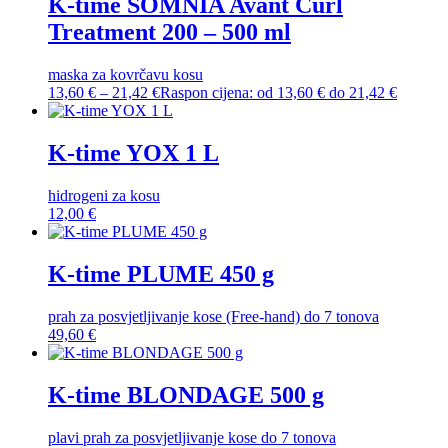
K-time SOMNIA Avant Curl
Treatment 200 – 500 ml
maska za kovrčavu kosu
13,60
€
–
21,42
€
Raspon cijena: od 13,60 € do 21,42 €
K-time YOX 1 L
hidrogeni za kosu
12,00
€
K-time PLUME 450 g
prah za posvjetljivanje kose (Free-hand) do 7 tonova
49,60
€
K-time BLONDAGE 500 g
plavi prah za posvjetljivanje kose do 7 tonova