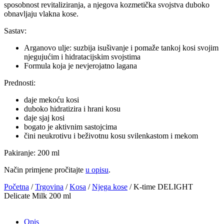
sposobnost revitaliziranja, a njegova kozmetička svojstva duboko
obnavljaju vlakna kose.
Sastav:
Arganovo ulje: suzbija isušivanje i pomaže tankoj kosi svojim
njegujućim i hidratacijskim svojstima
Formula koja je nevjerojatno lagana
Prednosti:
daje mekoću kosi
duboko hidratizira i hrani kosu
daje sjaj kosi
bogato je aktivnim sastojcima
čini neukrotivu i beživotnu kosu svilenkastom i mekom
Pakiranje: 200 ml
Način primjene pročitajte
u opisu
.
Početna
/
Trgovina
/
Kosa
/
Njega kose
/ K-time DELIGHT
Delicate Milk 200 ml
Opis