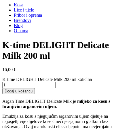
Kosa
Lice i tijelo
Pribor i oprema
Brendovi
Blog
O nama
K-time DELIGHT Delicate
Milk 200 ml
16,00
€
K-time DELIGHT Delicate Milk 200 ml količina
Dodaj u košaricu
Argan Time DELIGHT Delicate Milk je
mlijeko za kosu s
hranjivim arganovim uljem
.
Emulzija za kosu s njegujućim arganovim uljem djeluje na
najosjetljivije dijelove kose čineći je sjajnom i glatkom bez
otežavanja. Ovaj marokanski eliksir ljepote ima nevjerojatnu