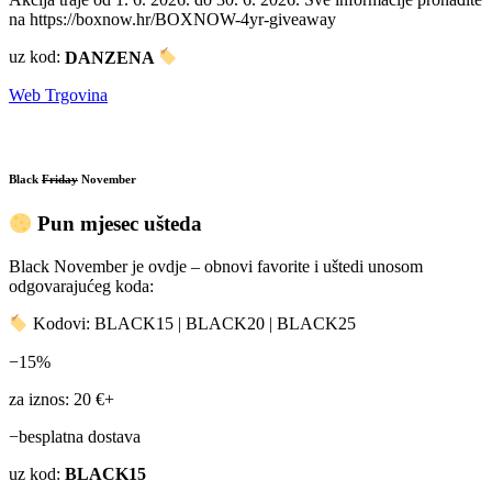
na https://boxnow.hr/BOXNOW-4yr-giveaway
uz kod:
DANZENA
Web Trgovina
Black
Friday
November
Pun mjesec ušteda
Black November je ovdje – obnovi favorite i uštedi unosom
odgovarajućeg koda:
Kodovi: BLACK15 | BLACK20 | BLACK25
−15%
za iznos: 20 €+
−besplatna dostava
uz kod:
BLACK15