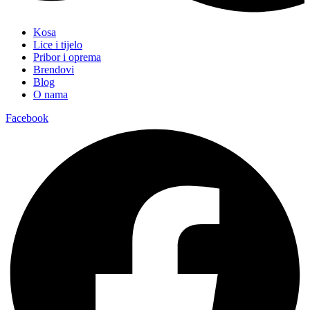
Kosa
Lice i tijelo
Pribor i oprema
Brendovi
Blog
O nama
Facebook