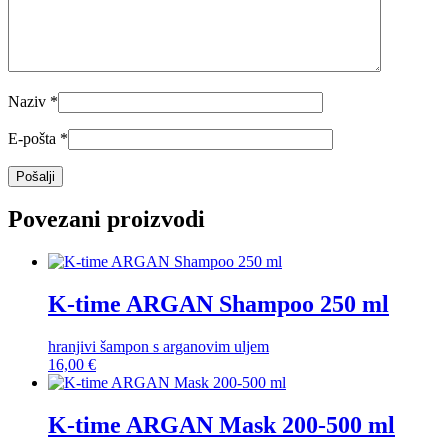
Naziv
*
E-pošta
*
Povezani proizvodi
K-time ARGAN Shampoo 250 ml
hranjivi šampon s arganovim uljem
16,00
€
K-time ARGAN Mask 200-500 ml