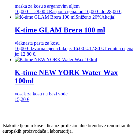
maska za kosu s arganovim uljem
16,00
€
–
28,00
€
Raspon cijena: od 16,00 € do 28,00 €
Sniženo 20%
Akcija!
K-time GLAM Brera 100 ml
vlaknasta pasta za kosu
16,00
€
Izvorna cijena bila je: 16,00 €.
12,80
€
Trenutna cijena
je: 12,80 €.
K-time NEW YORK Water Wax
100ml
vosak za kosu na bazi vode
15,20
€
Istaknite ljepotu kose i lica uz profesionalne brendove renomiranih
europskih proizvođača i laboratorija.