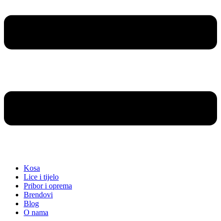
Kosa
Lice i tijelo
Pribor i oprema
Brendovi
Blog
O nama