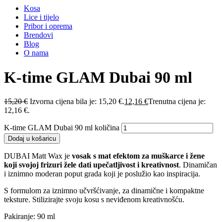
Kosa
Lice i tijelo
Pribor i oprema
Brendovi
Blog
O nama
K-time GLAM Dubai 90 ml
15,20
€
Izvorna cijena bila je: 15,20 €.
12,16
€
Trenutna cijena je:
12,16 €.
K-time GLAM Dubai 90 ml količina
Dodaj u košaricu
DUBAI Matt Wax je
vosak s mat efektom za muškarce i žene
koji svojoj frizuri žele dati upečatljivost i kreativnost
. Dinamičan
i iznimno moderan poput grada koji je poslužio kao inspiracija.
S formulom za iznimno učvršćivanje, za dinamične i kompaktne
teksture. Stilizirajte svoju kosu s neviđenom kreativnošću.
Pakiranje: 90 ml