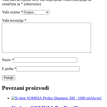
označena sa
* (obavezno)
Vaša ocjena
*
Vaša recenzija
*
Naziv
*
E-pošta
*
Povezani proizvodi
Akcija!