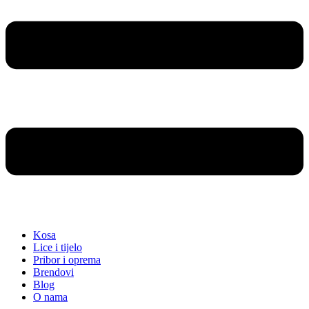
Kosa
Lice i tijelo
Pribor i oprema
Brendovi
Blog
O nama