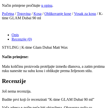
Način primjene pročitajte
u opisu
.
Početna
/
Trgovina
/
Kosa
/
Oblikovanje kose
/
Vosak za kosu
/ K-
time GLAM Dubai 90 ml
Opis
Recenzije (0)
STYLING | K-time Glam Dubai Matt Wax
Način primjene:
Malu količinu proizvoda protrljajte između dlanova, a zatim prstima
ruku nanesite na suhu kosu i oblikujte prema željenom stilu.
Recenzije
Još nema recenzija.
Budite prvi koji će recenzirati “K-time GLAM Dubai 90 ml”
Vaša adresa e-pošte neće biti objavljena.
Obavezna polja su