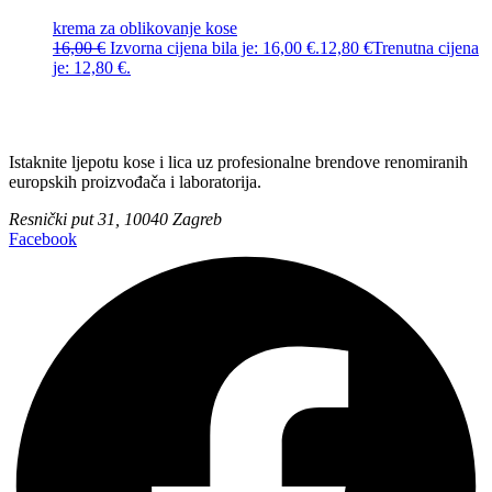
krema za oblikovanje kose
16,00
€
Izvorna cijena bila je: 16,00 €.
12,80
€
Trenutna cijena
je: 12,80 €.
Istaknite ljepotu kose i lica uz profesionalne brendove renomiranih
europskih proizvođača i laboratorija.
Resnički put 31, 10040 Zagreb
Facebook