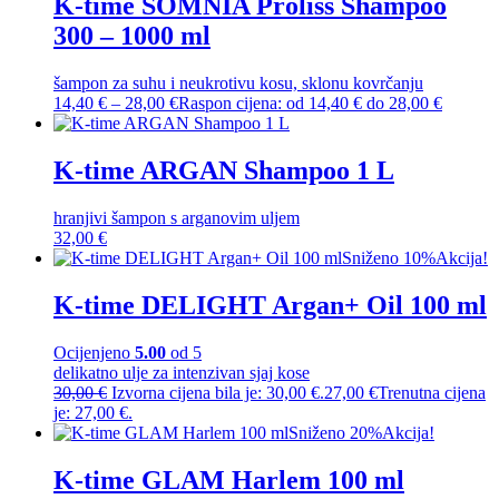
K-time SOMNIA Proliss Shampoo
300 – 1000 ml
šampon za suhu i neukrotivu kosu, sklonu kovrčanju
14,40
€
–
28,00
€
Raspon cijena: od 14,40 € do 28,00 €
K-time ARGAN Shampoo 1 L
hranjivi šampon s arganovim uljem
32,00
€
Sniženo 10%
Akcija!
K-time DELIGHT Argan+ Oil 100 ml
Ocijenjeno
5.00
od 5
delikatno ulje za intenzivan sjaj kose
30,00
€
Izvorna cijena bila je: 30,00 €.
27,00
€
Trenutna cijena
je: 27,00 €.
Sniženo 20%
Akcija!
K-time GLAM Harlem 100 ml