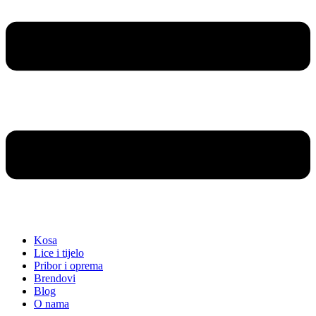
Kosa
Lice i tijelo
Pribor i oprema
Brendovi
Blog
O nama