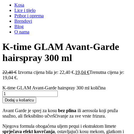
Kosa
Lice i tijelo
Pribor i oprema
Brendovi
Blog
O nama
K-time GLAM Avant-Garde
hairspray 300 ml
22,40
€
Izvorna cijena bila je: 22,40 €.
19,04
€
Trenutna cijena je:
19,04 €.
K-time GLAM Avant-Garde hairspray 300 ml količina
Dodaj u košaricu
Avant Garde je sprej za kosu
bez plina
ili aerosola koji pruža
snažno, ali fleksibilno učvršćivanje za sve vrste frizura.
Njegova formula obogaćena uljem pequi i ekstraktom limete
sprječava efekt kovrčanja
, ostavljajući kosu mekom, glatkom i