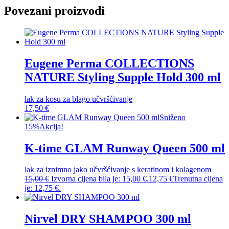
Povezani proizvodi
Eugene Perma COLLECTIONS
NATURE Styling Supple Hold 300 ml
lak za kosu za blago učvršćivanje
17,50
€
Sniženo
15%
Akcija!
K-time GLAM Runway Queen 500 ml
lak za iznimno jako učvršćivanje s keratinom i kolagenom
15,00
€
Izvorna cijena bila je: 15,00 €.
12,75
€
Trenutna cijena
je: 12,75 €.
Nirvel DRY SHAMPOO 300 ml