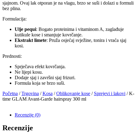
sjajnom. Ovaj lak otporan je na vlagu, brzo se suši i dolazi u formuli
bez plina.
Formulacija:
Ulje pequi
: Bogato proteinima i vitaminom A, zaglađuje
kutikule kose i smanjuje kovrčanje.
Ekstrakt limete
: Pruža osjećaj svježine, tonira i vraća sjaj
kosi.
Prednosti:
Sprječava efekt kovrčanja.
Ne lijepi kosu.
Dodaje sjaj i završni sjaj frizuri.
Formula koja se brzo suši.
Početna
/
Trgovina
/
Kosa
/
Oblikovanje kose
/
Sprejevi i lakovi
/ K-
time GLAM Avant-Garde hairspray 300 ml
Recenzije (0)
Recenzije