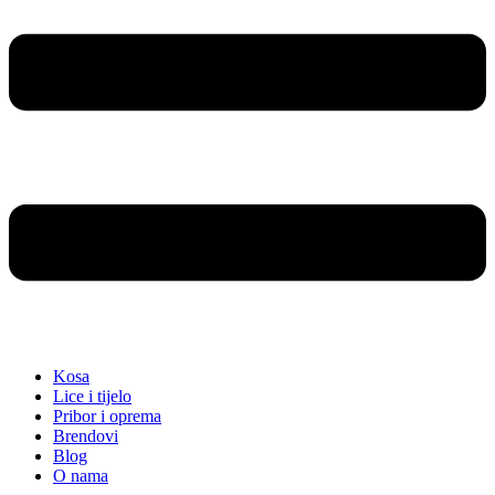
Kosa
Lice i tijelo
Pribor i oprema
Brendovi
Blog
O nama