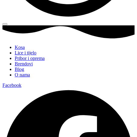
Kosa
Lice i tijelo
Pribor i oprema
Brendovi
Blog
O nama
Facebook