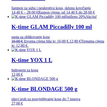
šampon za suhu i neukrotivu kosu, sklonu kovrčanju
14,40
€
–
28,00
€
Raspon cijena: od 14,40 € do 28,00 €
Sniženo 20%
Akcija!
K-time GLAM Piccadilly 100 ml
pasta za oblikovanje kose
16,00
€
Izvorna cijena bila je: 16,00 €.
12,80
€
Trenutna cijena
je: 12,80 €.
K-time YOX 1 L
hidrogeni za kosu
12,00
€
K-time BLONDAGE 500 g
plavi prah za posvjetljivanje kose do 7 tonova
27,00
€