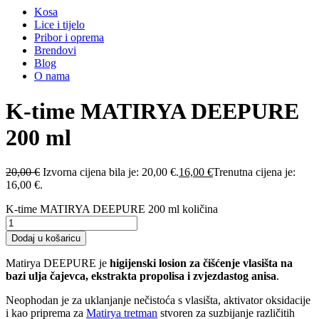
Kosa
Lice i tijelo
Pribor i oprema
Brendovi
Blog
O nama
K-time MATIRYA DEEPURE
200 ml
20,00
€
Izvorna cijena bila je: 20,00 €.
16,00
€
Trenutna cijena je:
16,00 €.
K-time MATIRYA DEEPURE 200 ml količina
Dodaj u košaricu
Matirya DEEPURE je
higijenski losion za čišćenje vlasišta na
bazi ulja čajevca, ekstrakta propolisa i zvjezdastog anisa
.
Neophodan je za uklanjanje nečistoća s vlasišta, aktivator oksidacije
i kao priprema za
Matirya tretman
stvoren za suzbijanje različitih