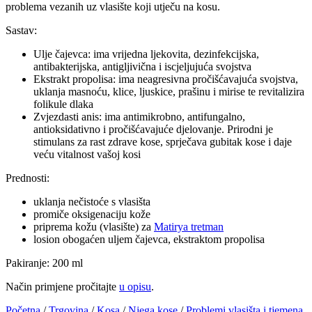
problema vezanih uz vlasište koji utječu na kosu.
Sastav:
Ulje čajevca: ima vrijedna ljekovita, dezinfekcijska,
antibakterijska, antigljivična i iscjeljujuća svojstva
Ekstrakt propolisa: ima neagresivna pročišćavajuća svojstva,
uklanja masnoću, klice, ljuskice, prašinu i mirise te revitalizira
folikule dlaka
Zvjezdasti anis: ima antimikrobno, antifungalno,
antioksidativno i pročišćavajuće djelovanje. Prirodni je
stimulans za rast zdrave kose, sprječava gubitak kose i daje
veću vitalnost vašoj kosi
Prednosti:
uklanja nečistoće s vlasišta
promiče oksigenaciju kože
priprema kožu (vlasište) za
Matirya tretman
losion obogaćen uljem čajevca, ekstraktom propolisa
Pakiranje: 200 ml
Način primjene pročitajte
u opisu
.
Početna
/
Trgovina
/
Kosa
/
Njega kose
/
Problemi vlasišta i tjemena