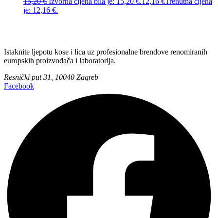
15,20
€
Izvorna cijena bila je: 15,20 €.
12,16
€
Trenutna cijena
je: 12,16 €.
Istaknite ljepotu kose i lica uz profesionalne brendove renomiranih
europskih proizvođača i laboratorija.
Resnički put 31, 10040 Zagreb
Facebook