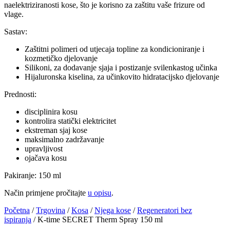
naelektriziranosti kose, što je korisno za zaštitu vaše frizure od
vlage.
Sastav:
Zaštitni polimeri od utjecaja topline za kondicioniranje i
kozmetičko djelovanje
Silikoni, za dodavanje sjaja i postizanje svilenkastog učinka
Hijaluronska kiselina, za učinkovito hidratacijsko djelovanje
Prednosti:
disciplinira kosu
kontrolira statički elektricitet
ekstreman sjaj kose
maksimalno zadržavanje
upravljivost
ojačava kosu
Pakiranje: 150 ml
Način primjene pročitajte
u opisu
.
Početna
/
Trgovina
/
Kosa
/
Njega kose
/
Regeneratori bez
ispiranja
/ K-time SECRET Therm Spray 150 ml