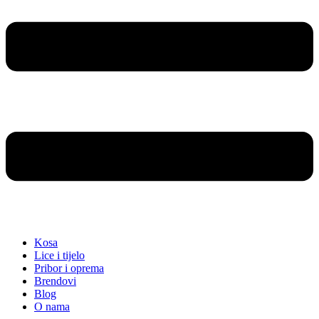
Kosa
Lice i tijelo
Pribor i oprema
Brendovi
Blog
O nama