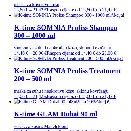
maska za kovrčavu kosu
13,60
€
–
21,42
€
Raspon cijena: od 13,60 € do 21,42 €
Akcija!
K-time SOMNIA Proliss Shampoo
300 – 1000 ml
šampon za suhu i neukrotivu kosu, sklonu kovrčanju
14,40
€
–
28,00
€
Raspon cijena: od 14,40 € do 28,00 €
Akcija!
K-time SOMNIA Proliss Treatment
200 – 500 ml
maska za suhu i neukrotivu kosu, sklonu kovrčanju
13,60
€
–
21,42
€
Raspon cijena: od 13,60 € do 21,42 €
Sniženo 20%
Akcija!
K-time GLAM Dubai 90 ml
vosak za kosu s Mat efektom