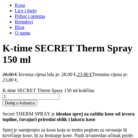
Kosa
Lice i tijelo
Pribor i oprema
Brendovi
Blog
O nama
K-time SECRET Therm Spray
150 ml
28,00
€
Izvorna cijena bila je: 28,00 €.
23,80
€
Trenutna cijena je:
23,80 €.
K-time SECRET Therm Spray 150 ml količina
Dodaj u košaricu
Secret THERM SPRAY je
idealan sprej za zaštitu kose od izvora
topline, čuvajući prirodni oblik i lakoću kose
.
Sprej je namijenjen za kosu koja se tretira peglom za ravnanje ili
kovrčanje kose, ili za feniranje kose. Nudi izvanredan učinak protiv