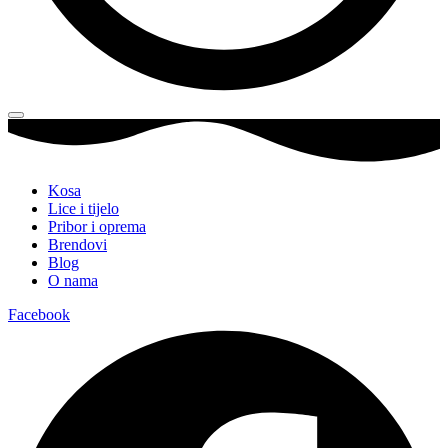
Kosa
Lice i tijelo
Pribor i oprema
Brendovi
Blog
O nama
Facebook