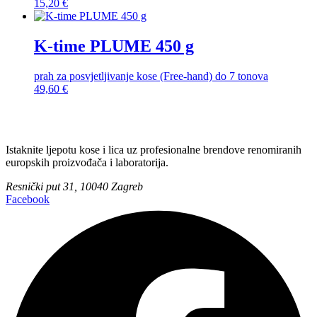
15,20
€
K-time PLUME 450 g
prah za posvjetljivanje kose (Free-hand) do 7 tonova
49,60
€
Istaknite ljepotu kose i lica uz profesionalne brendove renomiranih
europskih proizvođača i laboratorija.
Resnički put 31, 10040 Zagreb
Facebook