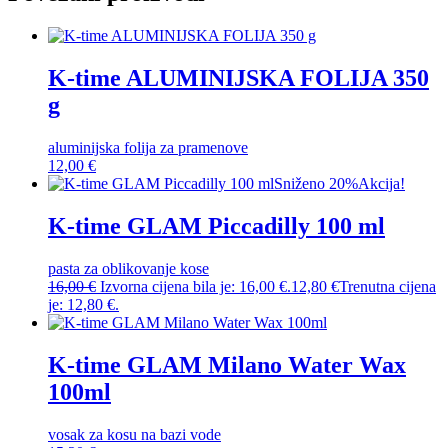
K-time ALUMINIJSKA FOLIJA 350
g
aluminijska folija za pramenove
12,00
€
Sniženo 20%
Akcija!
K-time GLAM Piccadilly 100 ml
pasta za oblikovanje kose
16,00
€
Izvorna cijena bila je: 16,00 €.
12,80
€
Trenutna cijena
je: 12,80 €.
K-time GLAM Milano Water Wax
100ml
vosak za kosu na bazi vode