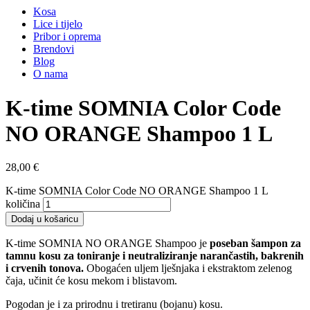
Kosa
Lice i tijelo
Pribor i oprema
Brendovi
Blog
O nama
K-time SOMNIA Color Code
NO ORANGE Shampoo 1 L
28,00
€
K-time SOMNIA Color Code NO ORANGE Shampoo 1 L
količina
Dodaj u košaricu
K-time SOMNIA NO ORANGE Shampoo je
poseban šampon za
tamnu kosu za toniranje i neutraliziranje narančastih, bakrenih
i crvenih tonova.
Obogaćen uljem lješnjaka i ekstraktom zelenog
čaja, učinit će kosu mekom i blistavom.
Pogodan je i za prirodnu i tretiranu (bojanu) kosu.