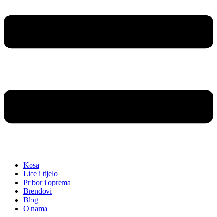
Kosa
Lice i tijelo
Pribor i oprema
Brendovi
Blog
O nama