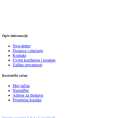
Opće informacije
Newsletter
Dostava i plaćanje
Kontakt
Uvjeti korištenja i prodaje
Zaštita privatnosti
Korisnički račun
Moj račun
Narudžbe
Adrese za dostavu
Promjena lozinke
Imamo ocjenu 5,0 na Googleu*