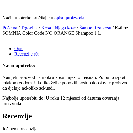
Način upotrebe pročitajte u
opisu proizvoda
.
Početna
/
Trgovina
/
Kosa
/
Njega kose
/
Šamponi za kosu
/ K-time
SOMNIA Color Code NO ORANGE Shampoo 1 L
Opis
Recenzije (0)
Način upotrebe:
Nanijeti proizvod na mokru kosu i nježno masirati. Potpuno isprati
mlakom vodom. Ukoliko želite ponoviti postupak ostavite proizvod
da djeluje nekoliko sekundi.
Najbolje upotrebiti do: U roku 12 mjeseci od datuma otvaranja
proizvoda.
Recenzije
Još nema recenzija.