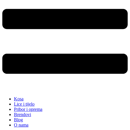
Kosa
Lice i tijelo
Pribor i oprema
Brendovi
Blog
O nama