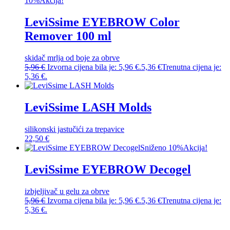
10%
Akcija!
LeviSsime EYEBROW Color
Remover 100 ml
skidač mrlja od boje za obrve
5,96
€
Izvorna cijena bila je: 5,96 €.
5,36
€
Trenutna cijena je:
5,36 €.
LeviSsime LASH Molds
silikonski jastučići za trepavice
22,50
€
Sniženo 10%
Akcija!
LeviSsime EYEBROW Decogel
izbjeljivač u gelu za obrve
5,96
€
Izvorna cijena bila je: 5,96 €.
5,36
€
Trenutna cijena je:
5,36 €.