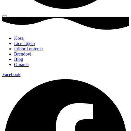
Kosa
Lice i tijelo
Pribor i oprema
Brendovi
Blog
O nama
Facebook