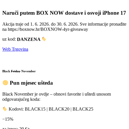
Naruči putem BOX NOW dostave i osvoji iPhone 17
Akcija traje od 1. 6. 2026. do 30. 6. 2026. Sve informacije pronađite
na https://boxnow.hr/BOXNOW-4yr-giveaway
uz kod:
DANZENA
Web Trgovina
Black
Friday
November
Pun mjesec ušteda
Black November je ovdje – obnovi favorite i uštedi unosom
odgovarajućeg koda:
Kodovi: BLACK15 | BLACK20 | BLACK25
−15%
za iznos: 20 €+