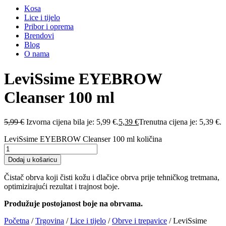
Kosa
Lice i tijelo
Pribor i oprema
Brendovi
Blog
O nama
LeviSsime EYEBROW
Cleanser 100 ml
5,99
€
Izvorna cijena bila je: 5,99 €.
5,39
€
Trenutna cijena je: 5,39 €.
LeviSsime EYEBROW Cleanser 100 ml količina
Dodaj u košaricu
Čistač obrva koji čisti kožu i dlačice obrva prije tehničkog tretmana,
optimizirajući rezultat i trajnost boje.
Produžuje postojanost boje na obrvama.
Početna
/
Trgovina
/
Lice i tijelo
/
Obrve i trepavice
/ LeviSsime