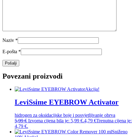
Naziv
*
E-pošta
*
Povezani proizvodi
Akcija!
LeviSsime EYEBROW Activator
hidrogen za oksidacijske boje i posvjetljivanje obrva
5,99
€
Izvorna cijena bila je: 5,99 €.
4,79
€
Trenutna cijena je:
4,79 €.
Sniženo