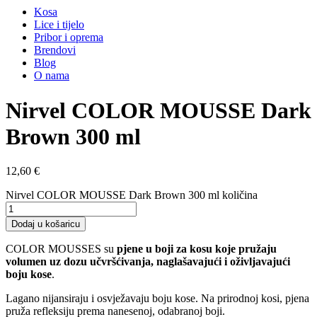
Kosa
Lice i tijelo
Pribor i oprema
Brendovi
Blog
O nama
Nirvel COLOR MOUSSE Dark
Brown 300 ml
12,60
€
Nirvel COLOR MOUSSE Dark Brown 300 ml količina
Dodaj u košaricu
COLOR MOUSSES su
pjene u boji za kosu koje pružaju
volumen uz dozu učvršćivanja, naglašavajući i oživljavajući
boju kose
.
Lagano nijansiraju i osvježavaju boju kose. Na prirodnoj kosi, pjena
pruža refleksiju prema nanesenoj, odabranoj boji.