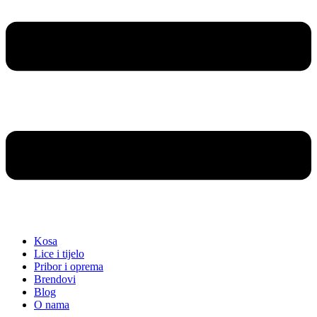
Kosa
Lice i tijelo
Pribor i oprema
Brendovi
Blog
O nama