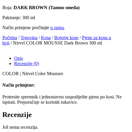
Boja:
DARK BROWN (Tamno smeđa)
Pakiranje: 300 ml
Način primjene pročitajte
u opisu
.
Početna
/
Trgovina
/
Kosa
/
Bojenje kose
/
Pjene za kosu u
boji
/ Nirvel COLOR MOUSSE Dark Brown 300 ml
Opis
Recenzije (0)
COLOR | Nirvel Color Mousses
Način primjene:
Protresite spremnik i jednostavno raspodijelite pjenu po kosi. Ne
ispirati. Preporučuje se koristiti rukavice.
Recenzije
Još nema recenzija.