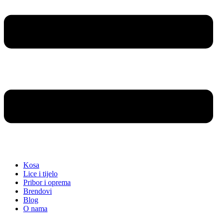
Kosa
Lice i tijelo
Pribor i oprema
Brendovi
Blog
O nama