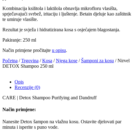
Kombinacija ksilitola i laktilola obnavlja mikrofloru vlasišta,
sprječavajući svrbež, iritaciju i ljuštenje. Betain djeluje kao zaštitnik
te umiruje vlasište.
Rezultat je svježa i hidratizirana kosa s osjećajem blagostanja.
Pakiranje: 250 ml
Način primjene pročitajte
u opisu
.
Početna
/
Trgovina
/
Kosa
/
Njega kose
/
Šamponi za kosu
/ Nirvel
DETOX Shampoo 250 ml
Opis
Recenzije (0)
CARE | Detox Shampoo Purifying and Dandruff
Način primjene:
Nanesite Detox šampon na vlažnu kosu. Ostavite djelovati par
minuta i isperite s puno vode.