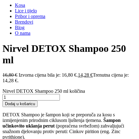
Kosa
Lice i tijelo
Pribor i oprema
Brendovi
Blog
O nama
Nirvel DETOX Shampoo 250
ml
16,80
€
Izvorna cijena bila je: 16,80 €.
14,28
€
Trenutna cijena je:
14,28 €.
Nirvel DETOX Shampoo 250 ml količina
Dodaj u košaricu
DETOX Shampoo je šampon koji se preporuča za kosu s
izmijenjenim prirodnim ciklusom ljuštenja tjemena.
Šampon
učinkovito uklanja perut
(popraćena svrbežom) zahvaljujući
snažnom djelovanju protiv peruti: Cinkov pirition (eng. Zinc
pyrithione).