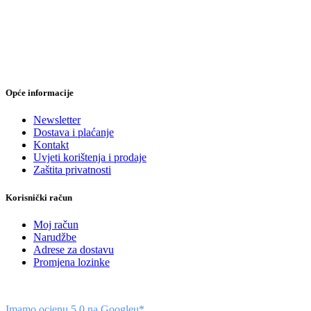
Opće informacije
Newsletter
Dostava i plaćanje
Kontakt
Uvjeti korištenja i prodaje
Zaštita privatnosti
Korisnički račun
Moj račun
Narudžbe
Adrese za dostavu
Promjena lozinke
Imamo ocjenu 5,0 na Googleu*