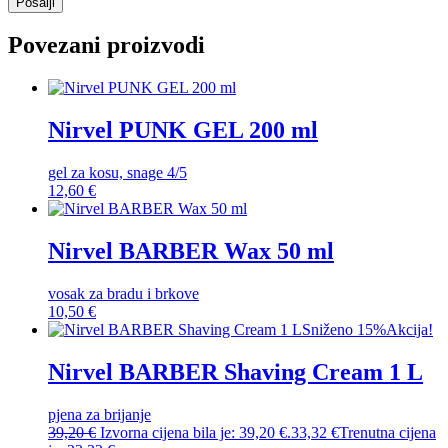
Povezani proizvodi
Nirvel PUNK GEL 200 ml
gel za kosu, snage 4/5
12,60
€
Nirvel BARBER Wax 50 ml
vosak za bradu i brkove
10,50
€
Sniženo 15%
Akcija!
Nirvel BARBER Shaving Cream 1 L
pjena za brijanje
39,20
€
Izvorna cijena bila je: 39,20 €.
33,32
€
Trenutna cijena