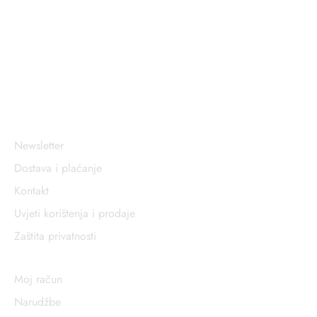
Sigurna online kupovina
Opće informacije
Newsletter
Dostava i plaćanje
Kontakt
Uvjeti korištenja i prodaje
Zaštita privatnosti
Korisnički račun
Moj račun
Narudžbe