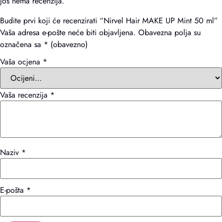
Još nema recenzija.
Budite prvi koji će recenzirati “Nirvel Hair MAKE UP Mint 50 ml”
Vaša adresa e-pošte neće biti objavljena.
Obavezna polja su
označena sa
* (obavezno)
Vaša ocjena
*
Vaša recenzija
*
Naziv
*
E-pošta
*