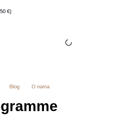
50 €)
Blog
O nama
rogramme