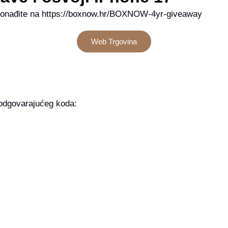
e pronađite na https://boxnow.hr/BOXNOW-4yr-giveaway
Web Trgovina
 odgovarajućeg koda: