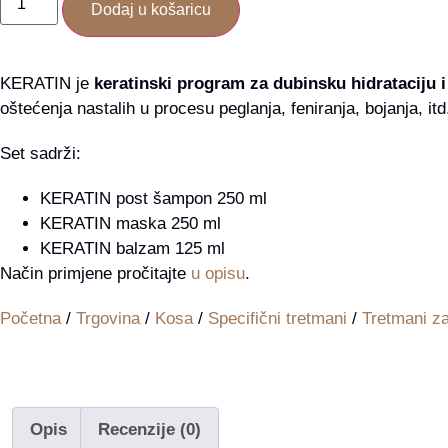
Dodaj u košaricu
KERATIN je
keratinski program za dubinsku hidrataciju i
oštećenja nastalih u procesu peglanja, feniranja, bojanja, itd
Set sadrži:
KERATIN post šampon 250 ml
KERATIN maska 250 ml
KERATIN balzam 125 ml
Način primjene pročitajte
u opisu
.
Početna
/
Trgovina
/
Kosa
/
Specifični tretmani
/
Tretmani za
Opis
Recenzije (0)