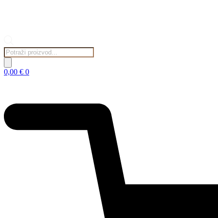
Products
search
0,00
€
0