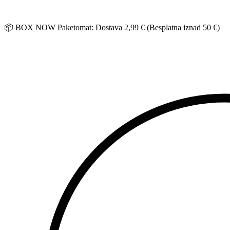
Idi
na
sadržaj
📦 BOX NOW Paketomat: Dostava 2,99 € (Besplatna iznad 50 €)