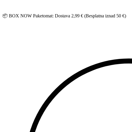
Idi
na
sadržaj
📦 BOX NOW Paketomat: Dostava 2,99 € (Besplatna iznad 50 €)