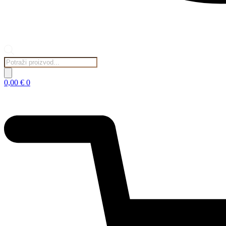
Products
search
0,00
€
0