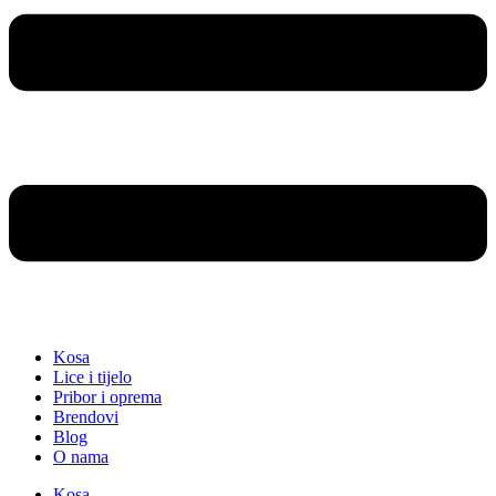
Kosa
Lice i tijelo
Pribor i oprema
Brendovi
Blog
O nama
Kosa