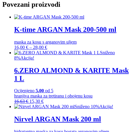
Povezani proizvodi
K-time ARGAN Mask 200-500 ml
maska za kosu s arganovim uljem
Raspon
16,00
€
–
28,00
€
cijena:
Sniženo
od
8%
Akcija!
16,00 €
do
6.ZERO ALMOND & KARITE Mask
28,00 €
1 L
Ocijenjeno
5.00
od 5
hranjiva maska za tretiranu i obojenu kosu
Izvorna
Trenutna
16,63
€
15,30
€
cijena
cijena
Sniženo 10%
Akcija!
bila
je:
je:
15,30 €.
Nirvel ARGAN Mask 200 ml
16,63 €.
hidratantna maska za kosu bogata arganovim uljem