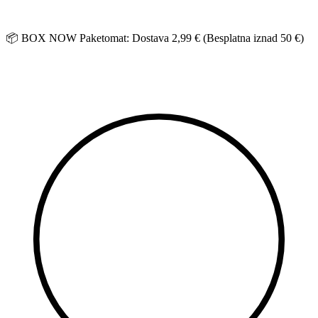
Idi
na
sadržaj
📦 BOX NOW Paketomat: Dostava 2,99 € (Besplatna iznad 50 €)