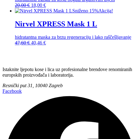
Izvorna
Trenutna
20,00
€
18,00
€
cijena
cijena
Sniženo 15%
Akcija!
bila
je:
je:
18,00 €.
Nirvel XPRESS Mask 1 L
20,00 €.
hidratantna maska za brzu regeneraciju i lako raščešljavanje
Izvorna
Trenutna
47,60
€
40,46
€
cijena
cijena
bila
je:
je:
40,46 €.
47,60 €.
Istaknite ljepotu kose i lica uz profesionalne brendove renomiranih
europskih proizvođača i laboratorija.
Resnički put 31, 10040 Zagreb
Facebook