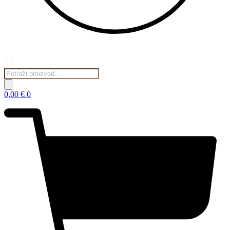
Products
search
0,00
€
0