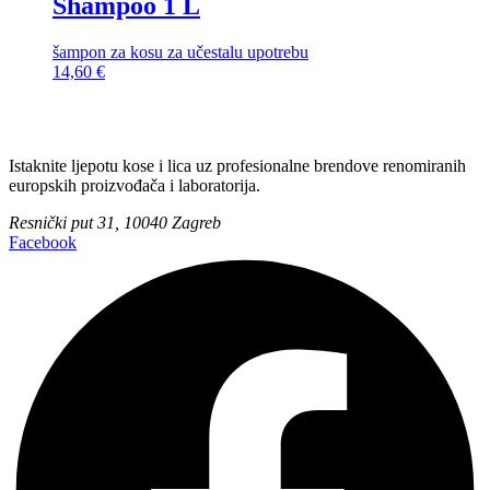
Shampoo 1 L
šampon za kosu za učestalu upotrebu
14,60
€
Istaknite ljepotu kose i lica uz profesionalne brendove renomiranih
europskih proizvođača i laboratorija.
Resnički put 31, 10040 Zagreb
Facebook