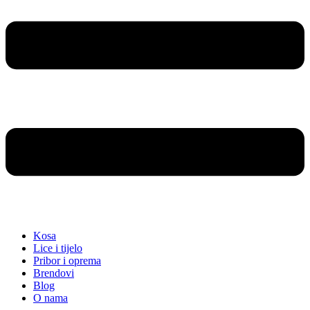
Kosa
Lice i tijelo
Pribor i oprema
Brendovi
Blog
O nama