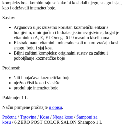
kompleks boja kombiniraju se kako bi kosi dali njegu, snagu i sjaj,
kao i održavali intenzitet boje.
Sastav:
Arganovo ulje: izuzetno koristan kozmetički eliksir s
hranjivim, umirujućim i hidratacijskim svojstvima, bogat je
vitaminima A, E, F i Omega 6 i 9 masnim kiselinama
Ekstrakt nara: vitamini i mineralne soli u naru vraćaju kosi
snagu, boju i sjaj kosi
Biljni zaštitni kompleks: originalni sustav za zaštitu i
poboljšanje kozmetičke boje
Prednosti:
štiti i pojačava kozmetičku boju
nježno čisti kosu i vlasište
produljuje intenzitet boje
Pakiranje: 1 L
Način primjene pročitajte
u opisu
.
Početna
/
Trgovina
/
Kosa
/
Njega kose
/
Šamponi za
kosu
/ 6.ZERO POST COLOR SALON Shampoo 1 L