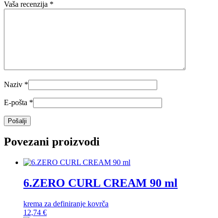
Vaša recenzija
*
Naziv
*
E-pošta
*
Povezani proizvodi
6.ZERO CURL CREAM 90 ml
krema za definiranje kovrča
12,74
€