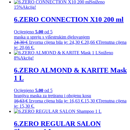
Sniženo
15%
Akcija!
6.ZERO CONNECTION X10 200 ml
Ocijenjeno
5.00
od 5
maska u spreju s višestrukim djelovanjem
24,30
€
Izvorna cijena bila je: 24,30 €.
20,66
€
Trenutna cijena
je: 20,66 €.
Sniženo
8%
Akcija!
6.ZERO ALMOND & KARITE Mask
1 L
Ocijenjeno
5.00
od 5
hranjiva maska za tretiranu i obojenu kosu
16,63
€
Izvorna cijena bila je: 16,63 €.
15,30
€
Trenutna cijena
je: 15,30 €.
6.ZERO REGULAR SALON