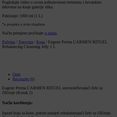
Pogledajte video o ovom jedinstvenom tretmanu s hrvatskim
titlovima na kraju galerije slika.
Pakiranje: 1000 ml (1 L)
*u prosjeku u svim ritualima
Način primjene pročitajte
u opisu
.
Početna
/
Trgovina
/
Kosa
/ Eugene Perma CARMEN RITUEL
Rebalancing Cleansing Jelly 1 L
Opis
Recenzije (0)
Eugene Perma CARMEN RITUEL uravnotežavajući žele za
čišćenje (Korak 2)
Način korištenja:
Isprati boju sa kose, potom nanijeti rebalansirajući žele za čišćenje.