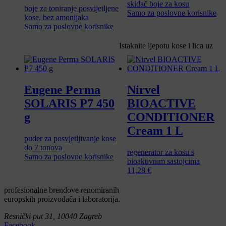
skidač boje za kosu
boje za toniranje posvijetljene
Samo za poslovne korisnike
kose, bez amonijaka
Samo za poslovne korisnike
Istaknite ljepotu kose i lica uz
Eugene Perma
Nirvel
SOLARIS P7 450
BIOACTIVE
g
CONDITIONER
Cream 1 L
puder za posvjetljivanje kose
do 7 tonova
regenerator za kosu s
Samo za poslovne korisnike
bioaktivnim sastojcima
11,28
€
profesionalne brendove renomiranih
europskih proizvođača i laboratorija.
Resnički put 31, 10040 Zagreb
Facebook