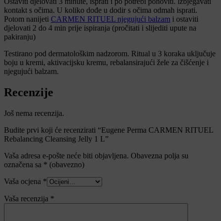
Ostaviti djelovati 3 minute, isprati i po potrebi ponoviti. lzbjegavati
kontakt s očima. U koliko dođe u dodir s očima odmah isprati.
Potom nanijeti
CARMEN RITUEL njegujući balzam
i ostaviti
djelovati 2 do 4 min prije ispiranja (pročitati i slijediti upute na
pakiranju)
Testirano pod dermatološkim nadzorom. Ritual u 3 koraka uključuje
boju u kremi, aktivacijsku kremu, rebalansirajući žele za čišćenje i
njegujući balzam.
Recenzije
Još nema recenzija.
Budite prvi koji će recenzirati “Eugene Perma CARMEN RITUEL
Rebalancing Cleansing Jelly 1 L”
Vaša adresa e-pošte neće biti objavljena.
Obavezna polja su
označena sa
* (obavezno)
Vaša ocjena
*
Vaša recenzija
*