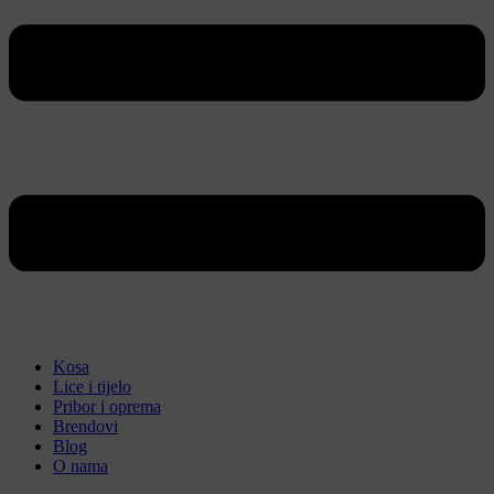
Kosa
Lice i tijelo
Pribor i oprema
Brendovi
Blog
O nama