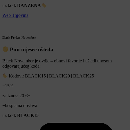
uz kod:
DANZENA
Web Trgovina
Black
Friday
November
Pun mjesec ušteda
Black November je ovdje – obnovi favorite i uštedi unosom
odgovarajućeg koda:
Kodovi: BLACK15 | BLACK20 | BLACK25
−15%
za iznos: 20 €+
−besplatna dostava
uz kod:
BLACK15