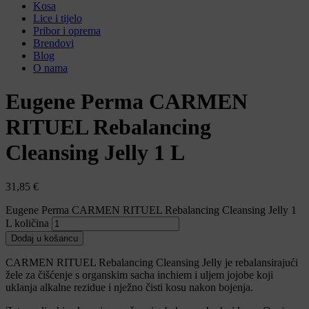
Kosa
Lice i tijelo
Pribor i oprema
Brendovi
Blog
O nama
Eugene Perma CARMEN
RITUEL Rebalancing
Cleansing Jelly 1 L
31,85
€
Eugene Perma CARMEN RITUEL Rebalancing Cleansing Jelly 1
L količina
Dodaj u košaricu
CARMEN RITUEL Rebalancing Cleansing Jelly je rebalansirajući
žele za čišćenje s organskim sacha inchiem i uljem jojobe koji
uklanja alkalne rezidue i nježno čisti kosu nakon bojenja.