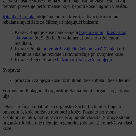
Zatvara ljuskice kose i pomaže pri rebalansu ph vlasi kose. Ovaj
tretman povezuje performanse boje, ljepotu kose i ugodu vlasišta.
Ritual u 3 koraka
uključuje boju u kremi, aktivacijsku kremu,
rebalansirajući žele za čišćenje i njegujući balzam:
Korak: Bojenje kose nanošenjem
boje u kremi
i
kremastog
aktivatora
(6, 9, 20 ili 30 volumena) ovisno o željenom
rezultatu.
Korak: Pranje
uravnotežavajućim želeom za čišćenje
koji
eliminira alkalne rezidue i uravnotežuje ph ovojnice kose.
Korak: Regeneriranje
balzamom za savršenu njegu
.
Svojstva:
proizvodi za njegu kose formulirani bez sulfata i bez silikona
Formula nudi blagodati organskog Sacha Inchi i organskog Jojoba
ulja:
“Naši stručnjaci odabrali su organsko Sacha Inchi ulje, bogato
omegom 3, koje održava ravnotežu kože. Poznato po svom
zaštitnom učinku, poboljšava osjećaj ugode vlasišta. S druge strane
organsko Jojoba ulje njeguje, regenerira (obnavlja) i omekšava vlasi
kose.”