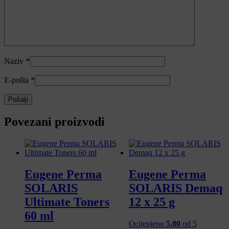
Naziv
*
E-pošta
*
Povezani proizvodi
Eugene Perma
Eugene Perma
SOLARIS
SOLARIS Demaq
Ultimate Toners
12 x 25 g
60 ml
Ocijenjeno
5.00
od 5