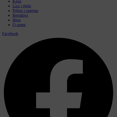
Kosa
Lice i tijelo
Pribor i oprema
Brendovi
Blog
O nama
Facebook