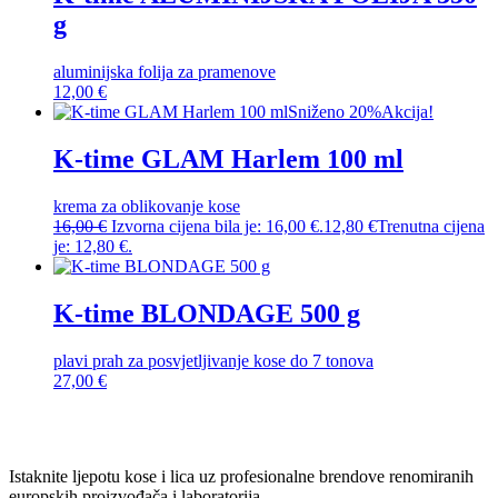
g
aluminijska folija za pramenove
12,00
€
Sniženo 20%
Akcija!
K-time GLAM Harlem 100 ml
krema za oblikovanje kose
16,00
€
Izvorna cijena bila je: 16,00 €.
12,80
€
Trenutna cijena
je: 12,80 €.
K-time BLONDAGE 500 g
plavi prah za posvjetljivanje kose do 7 tonova
27,00
€
Istaknite ljepotu kose i lica uz profesionalne brendove renomiranih
europskih proizvođača i laboratorija.