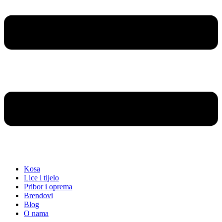
Kosa
Lice i tijelo
Pribor i oprema
Brendovi
Blog
O nama