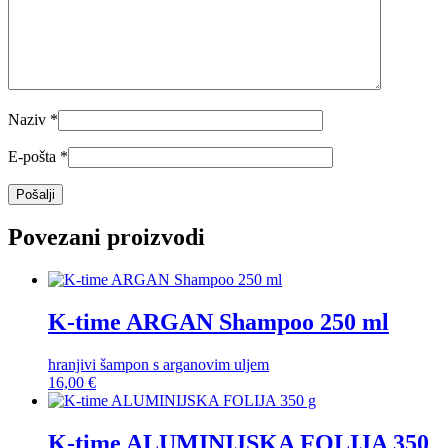
Naziv
*
E-pošta
*
Povezani proizvodi
K-time ARGAN Shampoo 250 ml
hranjivi šampon s arganovim uljem
16,00
€
K-time ALUMINIJSKA FOLIJA 350