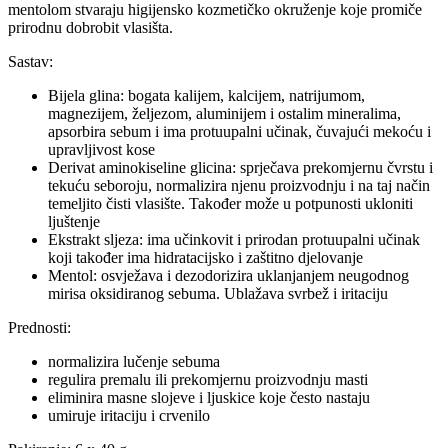
mentolom stvaraju higijensko kozmetičko okruženje koje promiče
prirodnu dobrobit vlasišta.
Sastav:
Bijela glina: bogata kalijem, kalcijem, natrijumom,
magnezijem, željezom, aluminijem i ostalim mineralima,
apsorbira sebum i ima protuupalni učinak, čuvajući mekoću i
upravljivost kose
Derivat aminokiseline glicina: sprječava prekomjernu čvrstu i
tekuću seboroju, normalizira njenu proizvodnju i na taj način
temeljito čisti vlasište. Također može u potpunosti ukloniti
ljuštenje
Ekstrakt sljeza: ima učinkovit i prirodan protuupalni učinak
koji također ima hidratacijsko i zaštitno djelovanje
Mentol: osvježava i dezodorizira uklanjanjem neugodnog
mirisa oksidiranog sebuma. Ublažava svrbež i iritaciju
Prednosti:
normalizira lučenje sebuma
regulira premalu ili prekomjernu proizvodnju masti
eliminira masne slojeve i ljuskice koje često nastaju
umiruje iritaciju i crvenilo