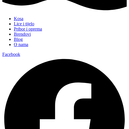
Kosa
Lice i tijelo
Pribor i oprema
Brendovi
Blog
O nama
Facebook