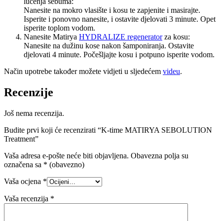
lučenja sebuma:
Nanesite na mokro vlasište i kosu te zapjenite i masirajte.
Isperite i ponovno nanesite, i ostavite djelovati 3 minute. Opet
isperite toplom vodom.
Nanesite Matirya
HYDRALIZE regenerator
za kosu:
Nanesite na dužinu kose nakon šamponiranja. Ostavite
djelovati 4 minute. Počešljajte kosu i potpuno isperite vodom.
Način upotrebe također možete vidjeti u sljedećem
videu
.
Recenzije
Još nema recenzija.
Budite prvi koji će recenzirati “K-time MATIRYA SEBOLUTION
Treatment”
Vaša adresa e-pošte neće biti objavljena.
Obavezna polja su
označena sa
* (obavezno)
Vaša ocjena
*
Vaša recenzija
*