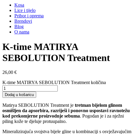
Kosa
Lice i tijelo
Pribor i oprema
Brendovi
Blog
O nama
K-time MATIRYA
SEBOLUTION Treatment
26,00
€
K-time MATIRYA SEBOLUTION Treatment količina
Dodaj u košaricu
Matirya SEBOLUTION Treatment je
tretman bijelom glinom
osmišljen da apsorbira, razriješi i ponovno uspostavi ravnotežu
kod prekomjerne proizvodnje sebuma
. Pogodan je i za nježni
piling kože te djeluje protuupalno.
Mineralizirajuća svojstva bijele gline u kombinaciji s osvježavajućim