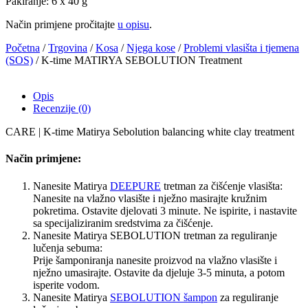
Pakiranje: 6 x 40 g
Način primjene pročitajte
u opisu
.
Početna
/
Trgovina
/
Kosa
/
Njega kose
/
Problemi vlasišta i tjemena
(SOS)
/ K-time MATIRYA SEBOLUTION Treatment
Opis
Recenzije (0)
CARE | K-time Matirya Sebolution balancing white clay treatment
Način primjene:
Nanesite Matirya
DEEPURE
tretman za čišćenje vlasišta:
Nanesite na vlažno vlasište i nježno masirajte kružnim
pokretima. Ostavite djelovati 3 minute. Ne ispirite, i nastavite
sa specijaliziranim sredstvima za čišćenje.
Nanesite Matirya SEBOLUTION tretman za reguliranje
lučenja sebuma:
Prije šamponiranja nanesite proizvod na vlažno vlasište i
nježno umasirajte. Ostavite da djeluje 3-5 minuta, a potom
isperite vodom.
Nanesite Matirya
SEBOLUTION šampon
za reguliranje